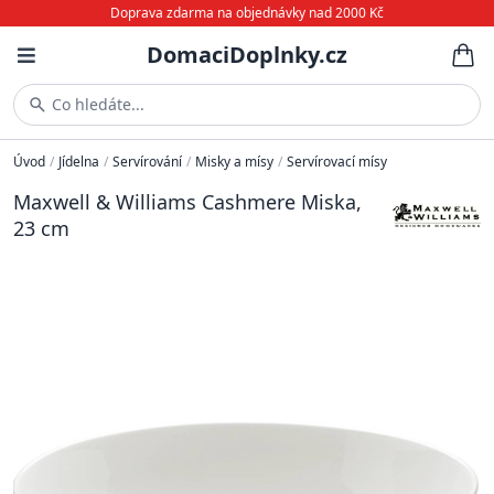
Doprava zdarma na objednávky nad 2000 Kč
DomaciDoplnky.cz
Co hledáte...
Úvod
/
Jídelna
/
Servírování
/
Misky a mísy
/
Servírovací mísy
Maxwell & Williams Cashmere Miska,
23 cm