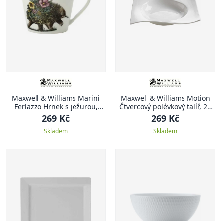
Maxwell & Williams Marini
Maxwell & Williams Motion
Ferlazzo Hrnek s ježurou,
Čtvercový polévkový talíř, 22
kolorovaný
cm
269 Kč
269 Kč
Skladem
Skladem