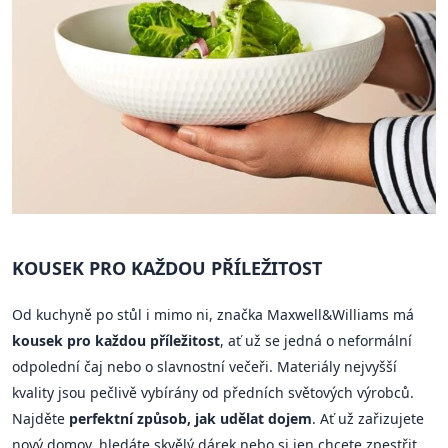
KOUSEK PRO KAŽDOU PŘÍLEŽITOST
Od kuchyně po stůl i mimo ni, značka Maxwell&Williams má
kousek pro každou příležitost
, ať už se jedná o neformální
odpolední čaj nebo o slavnostní večeři. Materiály nejvyšší
kvality jsou pečlivě vybírány od předních světových výrobců.
Najděte
perfektní způsob, jak udělat dojem
. Ať už zařizujete
nový domov, hledáte skvělý dárek nebo si jen chcete zpestřit