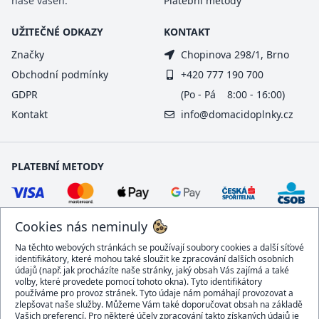
naše vášeň.
Platební metody
UŽITEČNÉ ODKAZY
KONTAKT
Značky
Chopinova 298/1, Brno
Obchodní podmínky
+420 777 190 700
GDPR
(Po - Pá 8:00 - 16:00)
Kontakt
info@domacidoplnky.cz
PLATEBNÍ METODY
Cookies nás neminuly
Na těchto webových stránkách se používají soubory cookies a další síťové
identifikátory, které mohou také sloužit ke zpracování dalších osobních
údajů (např. jak procházíte naše stránky, jaký obsah Vás zajímá a také
volby, které provedete pomocí tohoto okna). Tyto identifikátory
používáme pro provoz stránek. Tyto údaje nám pomáhají provozovat a
DOPRAVCI
zlepšovat naše služby. Můžeme Vám také doporučovat obsah na základě
Vašich preferencí. Pro některé účely zpracování takto získaných údajů je