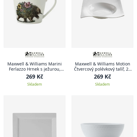
Maxwell & Williams Marini
Maxwell & Williams Motion
Ferlazzo Hrnek s ježurou,
Čtvercový polévkový talíř, 22
kolorovaný
cm
269 Kč
269 Kč
Skladem
Skladem