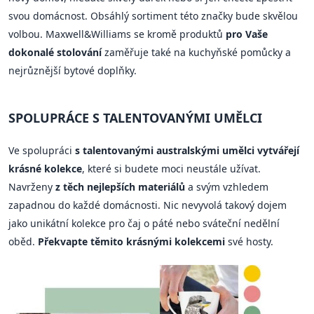
svou domácnost. Obsáhlý sortiment této značky bude skvělou
volbou. Maxwell&Williams se kromě produktů
pro Vaše
dokonalé stolování
zaměřuje také na kuchyňské pomůcky a
nejrůznější bytové doplňky.
SPOLUPRÁCE S TALENTOVANÝMI UMĚLCI
Ve spolupráci
s talentovanými australskými umělci vytvářejí
krásné kolekce
, které si budete moci neustále užívat.
Navrženy
z těch nejlepších materiálů
a svým vzhledem
zapadnou do každé domácnosti. Nic nevyvolá takový dojem
jako unikátní kolekce pro čaj o páté nebo sváteční nedělní
oběd.
Překvapte těmito krásnými kolekcemi
své hosty.