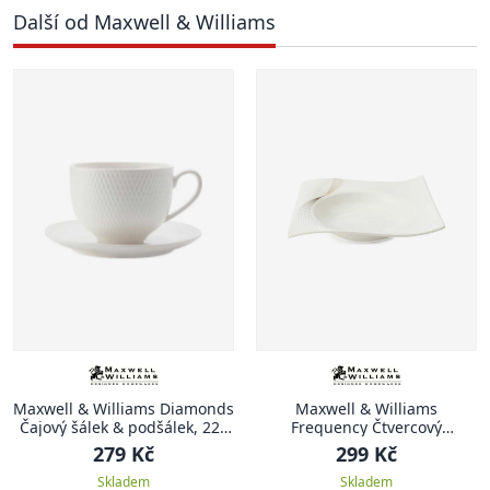
Další od Maxwell & Williams
Maxwell & Williams Diamonds
Maxwell & Williams
Čajový šálek & podšálek, 220
Frequency Čtvercový
ml
polévkový talíř, 22 x 22 cm
279 Kč
299 Kč
Skladem
Skladem