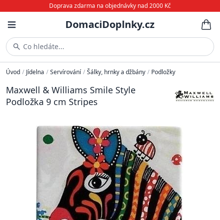
Doprava zdarma na objednávky nad 2000 Kč
DomaciDoplnky.cz
Co hledáte...
Úvod
/
Jídelna
/
Servírování
/
Šálky, hrnky a džbány
/
Podložky
Maxwell & Williams Smile Style
Podložka 9 cm Stripes