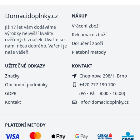
Domacidoplnky.cz
NÁKUP
Vrácení zboží
Již 17 let Vám dodáváme
výrobky nejvyšší kvality
Reklamace zboží
ověřených značek. Uvařte si s
Doručení zboží
námi něco dobrého. Vaření je
naše vášeň.
Platební metody
UŽITEČNÉ ODKAZY
KONTAKT
Značky
Chopinova 298/1, Brno
Obchodní podmínky
+420 777 190 700
GDPR
(Po - Pá 8:00 - 16:00)
Kontakt
info@domacidoplnky.cz
PLATEBNÍ METODY