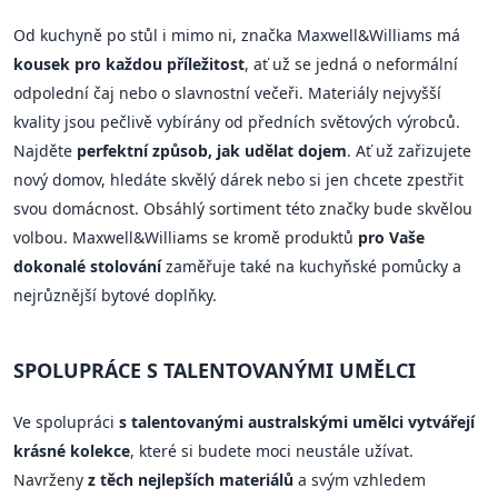
Od kuchyně po stůl i mimo ni, značka Maxwell&Williams má
kousek pro každou příležitost
, ať už se jedná o neformální
odpolední čaj nebo o slavnostní večeři. Materiály nejvyšší
kvality jsou pečlivě vybírány od předních světových výrobců.
Najděte
perfektní způsob, jak udělat dojem
. Ať už zařizujete
nový domov, hledáte skvělý dárek nebo si jen chcete zpestřit
svou domácnost. Obsáhlý sortiment této značky bude skvělou
volbou. Maxwell&Williams se kromě produktů
pro Vaše
dokonalé stolování
zaměřuje také na kuchyňské pomůcky a
nejrůznější bytové doplňky.
SPOLUPRÁCE S TALENTOVANÝMI UMĚLCI
Ve spolupráci
s talentovanými australskými umělci vytvářejí
krásné kolekce
, které si budete moci neustále užívat.
Navrženy
z těch nejlepších materiálů
a svým vzhledem