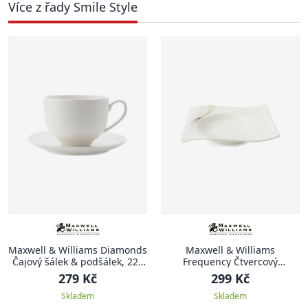
Více z řady Smile Style
Maxwell & Williams Diamonds
Maxwell & Williams
Čajový šálek & podšálek, 220
Frequency Čtvercový
ml
polévkový talíř, 22 x 22 cm
279 Kč
299 Kč
Skladem
Skladem