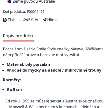
Země původu Austrálie
Kód produktu: P00011469
Zeptat se
Tisk
Hlídat
Popis produktu
Porcelánová série Smile Style značky Maxwell&Williams
nám přináší hravé a barevné motivy zvířat.
Materiál: bílý porcelán
Vhodné do myčky na nádobí / mikrovlnné trouby
Rozměry:
9 x 9 cm
Od roku 1995 se můžete setkat s Australskou značkou
Maxwell & Williams nejen v kuchyních, jídelnách a