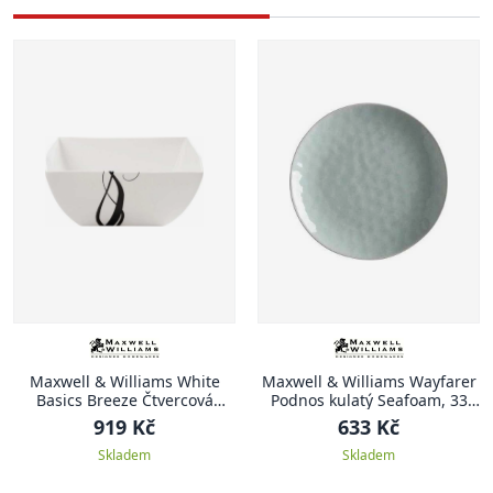
Maxwell & Williams White
Maxwell & Williams Wayfarer
Basics Breeze Čtvercová
Podnos kulatý Seafoam, 33
miska 24 x 24 cm
cm
919 Kč
633 Kč
Skladem
Skladem