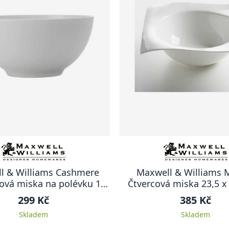
l & Williams Cashmere
Maxwell & Williams 
ová miska na polévku 15
Čtvercová mis
cm
299 Kč
385 Kč
Skladem
Skladem