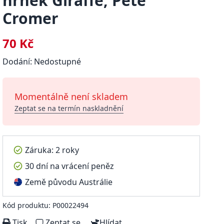
hrnek Giraffe, Pete
Cromer
70 Kč
Dodání: Nedostupné
Momentálně není skladem
Zeptat se na termín naskladnění
Záruka: 2 roky
30 dní na vrácení peněz
Země původu Austrálie
Kód produktu: P00022494
Tisk
Zeptat se
Hlídat