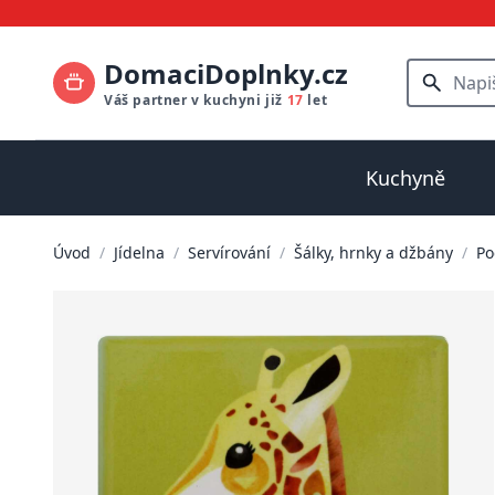
DomaciDoplnky.cz
Váš partner v kuchyni již
17
let
Kuchyně
Úvod
/
Jídelna
/
Servírování
/
Šálky, hrnky a džbány
/
Po