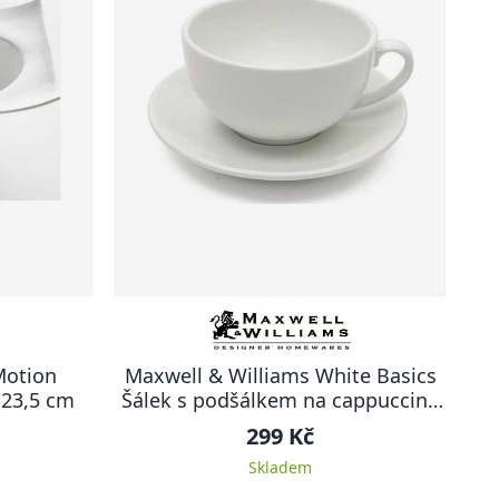
Motion
Maxwell & Williams White Basics
ka 23,5 x 23,5 cm
Šálek s podšálkem na cappuccino
320 ml,
299 Kč
Skladem