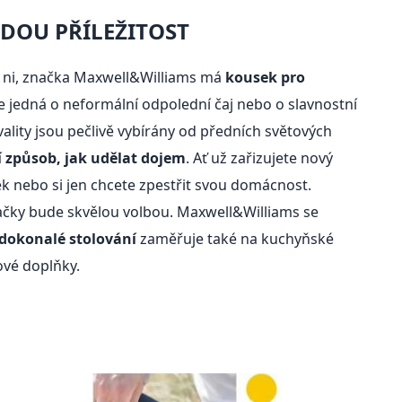
DOU PŘÍLEŽITOST
 ni, značka Maxwell&Williams má
kousek pro
 se jedná o neformální odpolední čaj nebo o slavnostní
kvality jsou pečlivě vybírány od předních světových
í způsob, jak udělat dojem
. Ať už zařizujete nový
k nebo si jen chcete zpestřit svou domácnost.
ačky bude skvělou volbou. Maxwell&Williams se
 dokonalé stolování
zaměřuje také na kuchyňské
ové doplňky.