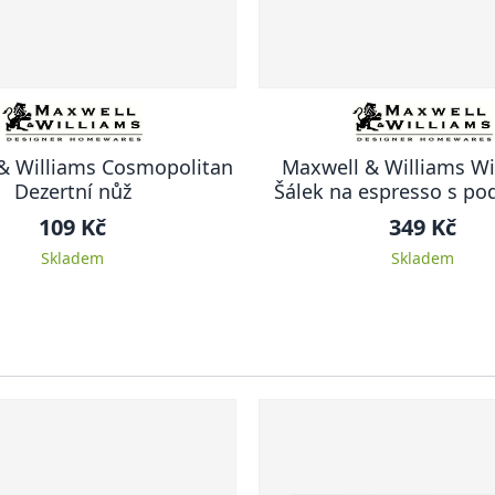
& Williams Cosmopolitan
Maxwell & Williams W
Dezertní nůž
Šálek na espresso s po
100 ml
109 Kč
349 Kč
Skladem
Skladem