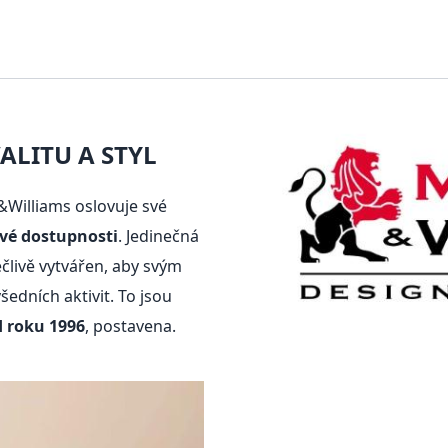
LITU A STYL
Williams oslovuje své
ové dostupnosti
. Jedinečná
pečlivě vytvářen, aby svým
dních aktivit. To jsou
d roku 1996
, postavena.