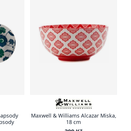
hapsody
Maxwell & Williams Alcazar Miska,
apsody
18 cm