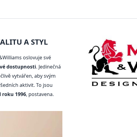
LITU A STYL
Williams oslovuje své
ové dostupnosti
. Jedinečná
pečlivě vytvářen, aby svým
dních aktivit. To jsou
d roku 1996
, postavena.