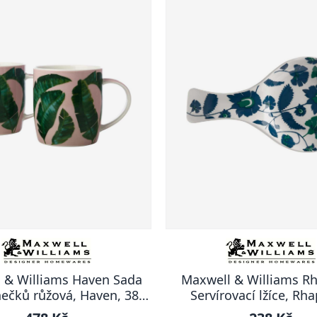
 & Williams Haven Sada
Maxwell & Williams R
ečků růžová, Haven, 380
Servírovací lžíce, Rh
ml