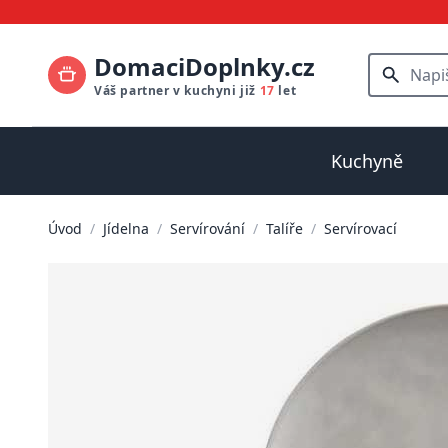
DomaciDoplnky.cz
Váš partner v kuchyni již
17
let
Kuchyně
Úvod
/
Jídelna
/
Servírování
/
Talíře
/
Servírovací