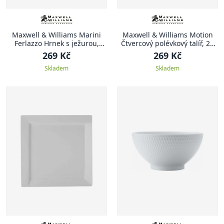
Maxwell & Williams Marini
Maxwell & Williams Motion
Ferlazzo Hrnek s ježurou,
Čtvercový polévkový talíř, 22
kolorovaný
cm
269 Kč
269 Kč
Skladem
Skladem