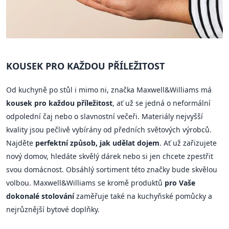
KOUSEK PRO KAŽDOU PŘÍLEŽITOST
Od kuchyně po stůl i mimo ni, značka Maxwell&Williams má
kousek pro každou příležitost
, ať už se jedná o neformální
odpolední čaj nebo o slavnostní večeři. Materiály nejvyšší
kvality jsou pečlivě vybírány od předních světových výrobců.
Najděte
perfektní způsob, jak udělat dojem
. Ať už zařizujete
nový domov, hledáte skvělý dárek nebo si jen chcete zpestřit
svou domácnost. Obsáhlý sortiment této značky bude skvělou
volbou. Maxwell&Williams se kromě produktů
pro Vaše
dokonalé stolování
zaměřuje také na kuchyňské pomůcky a
nejrůznější bytové doplňky.