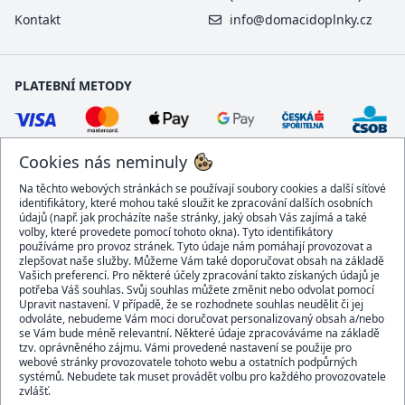
Kontakt
info@domacidoplnky.cz
PLATEBNÍ METODY
Cookies nás neminuly
Na těchto webových stránkách se používají soubory cookies a další síťové
identifikátory, které mohou také sloužit ke zpracování dalších osobních
údajů (např. jak procházíte naše stránky, jaký obsah Vás zajímá a také
volby, které provedete pomocí tohoto okna). Tyto identifikátory
používáme pro provoz stránek. Tyto údaje nám pomáhají provozovat a
DOPRAVCI
zlepšovat naše služby. Můžeme Vám také doporučovat obsah na základě
Vašich preferencí. Pro některé účely zpracování takto získaných údajů je
potřeba Váš souhlas. Svůj souhlas můžete změnit nebo odvolat pomocí
Upravit nastavení. V případě, že se rozhodnete souhlas neudělit či jej
odvoláte, nebudeme Vám moci doručovat personalizovaný obsah a/nebo
se Vám bude méně relevantní. Některé údaje zpracováváme na základě
BEZPEČNÝ OBCHOD
tzv. oprávněného zájmu. Vámi provedené nastavení se použije pro
webové stránky provozovatele tohoto webu a ostatních podpůrných
systémů. Nebudete tak muset provádět volbu pro každého provozovatele
zvlášť.