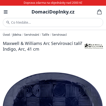
Doprava zdarma na objednávky nad 2000 Kč
DomaciDoplnky.cz
Co hledáte...
Úvod
/
Jídelna
/
Servírování
/
Talíře
/
Servírovací
Maxwell & Williams Arc Servírovací talíř
Indigo, Arc, 41 cm