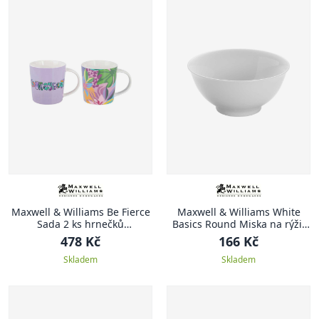
Maxwell & Williams Be Fierce
Maxwell & Williams White
Sada 2 ks hrnečků
Basics Round Miska na rýži,
Courageous, Be Fierce, 380
White Basics Round, 13 cm
478 Kč
166 Kč
ml
Skladem
Skladem