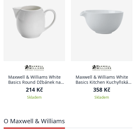
Maxwell & Williams White
Maxwell & Williams White
Basics Round Džbánek na
Basics Kitchen Kuchyňská
mléko, White Basics Round,
porcelánová mísa, White
214 Kč
358 Kč
295 ml
Basics Kitchen, 18 cm
Skladem
Skladem
O Maxwell & Williams