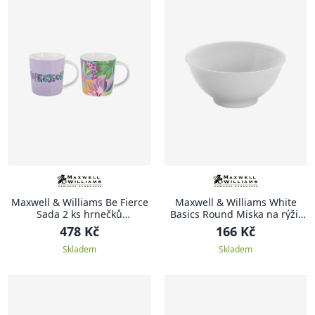
Maxwell & Williams Be Fierce
Maxwell & Williams White
Sada 2 ks hrnečků
Basics Round Miska na rýži,
Courageous, Be Fierce, 380
White Basics Round, 13 cm
478 Kč
166 Kč
ml
Skladem
Skladem