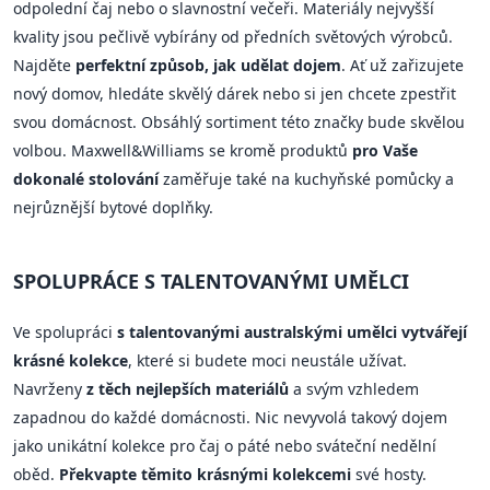
odpolední čaj nebo o slavnostní večeři. Materiály nejvyšší
kvality jsou pečlivě vybírány od předních světových výrobců.
Najděte
perfektní způsob, jak udělat dojem
. Ať už zařizujete
nový domov, hledáte skvělý dárek nebo si jen chcete zpestřit
svou domácnost. Obsáhlý sortiment této značky bude skvělou
volbou. Maxwell&Williams se kromě produktů
pro Vaše
dokonalé stolování
zaměřuje také na kuchyňské pomůcky a
nejrůznější bytové doplňky.
SPOLUPRÁCE S TALENTOVANÝMI UMĚLCI
Ve spolupráci
s talentovanými australskými umělci vytvářejí
krásné kolekce
, které si budete moci neustále užívat.
Navrženy
z těch nejlepších materiálů
a svým vzhledem
zapadnou do každé domácnosti. Nic nevyvolá takový dojem
jako unikátní kolekce pro čaj o páté nebo sváteční nedělní
oběd.
Překvapte těmito krásnými kolekcemi
své hosty.