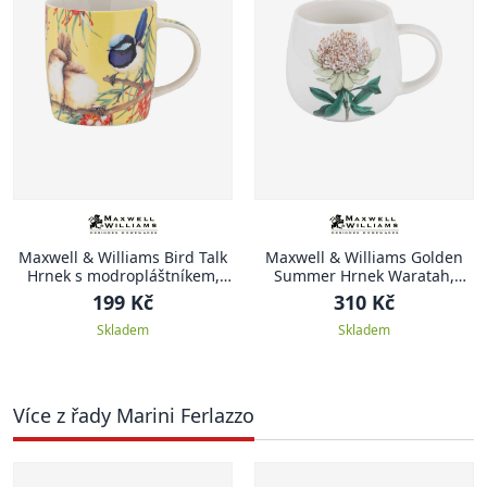
Maxwell & Williams Bird Talk
Maxwell & Williams Golden
Hrnek s modropláštníkem,
Summer Hrnek Waratah,
370 ml
Golden Summer, 400 ml
199 Kč
310 Kč
Skladem
Skladem
Více z řady Marini Ferlazzo