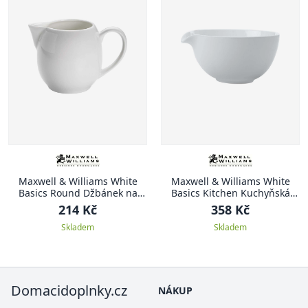
Maxwell & Williams White
Maxwell & Williams White
Basics Round Džbánek na
Basics Kitchen Kuchyňská
mléko, White Basics Round,
porcelánová mísa, White
214 Kč
358 Kč
295 ml
Basics Kitchen, 18 cm
Skladem
Skladem
Domacidoplnky.cz
NÁKUP