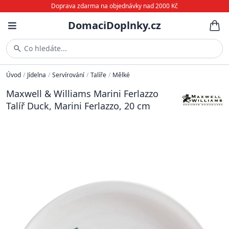
Doprava zdarma na objednávky nad 2000 Kč
DomaciDoplnky.cz
Co hledáte...
Úvod
/
Jídelna
/
Servírování
/
Talíře
/
Mělké
Maxwell & Williams Marini Ferlazzo
Talíř Duck, Marini Ferlazzo, 20 cm