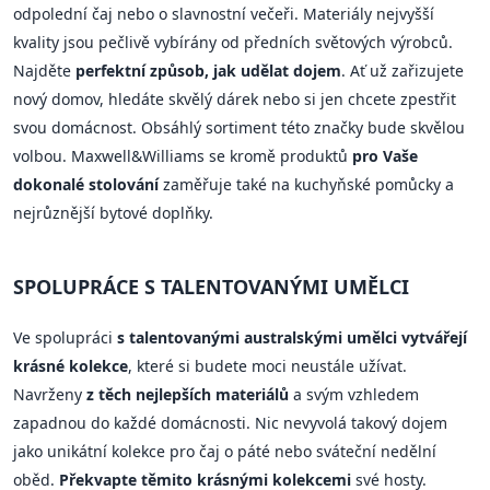
odpolední čaj nebo o slavnostní večeři. Materiály nejvyšší
kvality jsou pečlivě vybírány od předních světových výrobců.
Najděte
perfektní způsob, jak udělat dojem
. Ať už zařizujete
nový domov, hledáte skvělý dárek nebo si jen chcete zpestřit
svou domácnost. Obsáhlý sortiment této značky bude skvělou
volbou. Maxwell&Williams se kromě produktů
pro Vaše
dokonalé stolování
zaměřuje také na kuchyňské pomůcky a
nejrůznější bytové doplňky.
SPOLUPRÁCE S TALENTOVANÝMI UMĚLCI
Ve spolupráci
s talentovanými australskými umělci vytvářejí
krásné kolekce
, které si budete moci neustále užívat.
Navrženy
z těch nejlepších materiálů
a svým vzhledem
zapadnou do každé domácnosti. Nic nevyvolá takový dojem
jako unikátní kolekce pro čaj o páté nebo sváteční nedělní
oběd.
Překvapte těmito krásnými kolekcemi
své hosty.