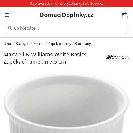
Doprava zdarma na objednávky nad 2000 Kč
DomaciDoplnky.cz
Co hledáte...
Úvod
/
Kuchyně
/
Pečení
/
Zapékací mísy
/
Ramekiny
Maxwell & Williams White Basics
Zapékací ramekin 7.5 cm