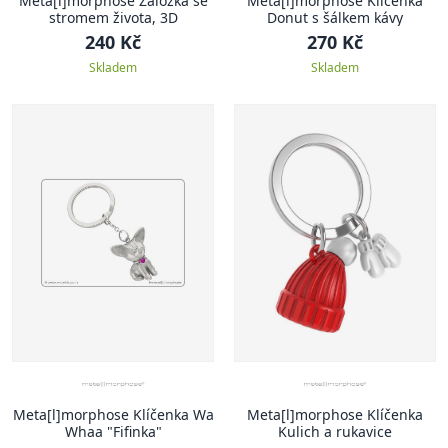
Meta[l]morphose Záložka se
Meta[l]morphose Klíčenka
stromem života, 3D
Donut s šálkem kávy
240 Kč
270 Kč
Skladem
Skladem
Meta[l]morphose Klíčenka Wa
Meta[l]morphose Klíčenka
Whaa "Fifinka"
Kulich a rukavice