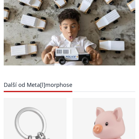
Další od Meta[l]morphose