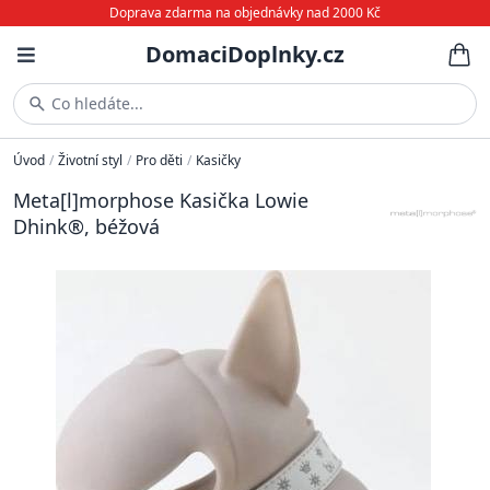
Doprava zdarma na objednávky nad 2000 Kč
DomaciDoplnky.cz
Co hledáte...
Úvod
/
Životní styl
/
Pro děti
/
Kasičky
Meta[l]morphose Kasička Lowie
Dhink®, béžová