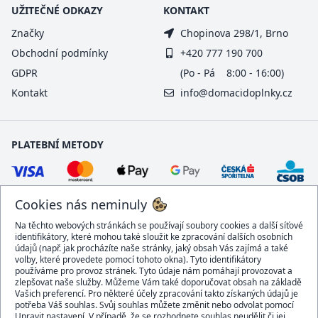
UŽITEČNÉ ODKAZY
KONTAKT
Značky
Chopinova 298/1, Brno
Obchodní podmínky
+420 777 190 700
GDPR
(Po - Pá 8:00 - 16:00)
Kontakt
info@domacidoplnky.cz
PLATEBNÍ METODY
Cookies nás neminuly
Na těchto webových stránkách se používají soubory cookies a další síťové
identifikátory, které mohou také sloužit ke zpracování dalších osobních
údajů (např. jak procházíte naše stránky, jaký obsah Vás zajímá a také
volby, které provedete pomocí tohoto okna). Tyto identifikátory
používáme pro provoz stránek. Tyto údaje nám pomáhají provozovat a
DOPRAVCI
zlepšovat naše služby. Můžeme Vám také doporučovat obsah na základě
Vašich preferencí. Pro některé účely zpracování takto získaných údajů je
potřeba Váš souhlas. Svůj souhlas můžete změnit nebo odvolat pomocí
Upravit nastavení. V případě, že se rozhodnete souhlas neudělit či jej