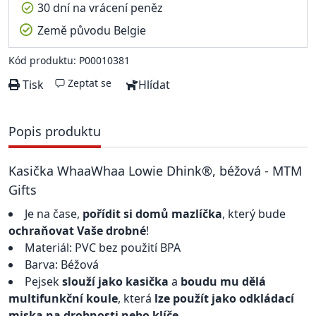
30 dní na vrácení peněz
Země původu Belgie
Kód produktu: P00010381
Zeptat se
Tisk
Hlídat
Popis produktu
Kasička WhaaWhaa Lowie Dhink®, béžová - MTM
Gifts
Je na čase,
pořídit si domů mazlíčka
, který bude
ochraňovat Vaše drobné
!
Materiál: PVC bez použití BPA
Barva: Béžová
Pejsek
slouží jako kasička
a
boudu mu dělá
multifunkční koule
, která
lze použít jako odkládací
miska na drobnosti nebo klíče
.