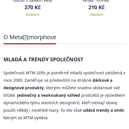
Donut s šálkem kávy
Whaa "Fifinka"
270 Kč
210 Kč
Skladem
Skladem
O Meta[l]morphose
MLADÁ A TRENDY SPOLEČNOST
Společnost MTM Gifts je poměrně mladá společnost založená v
roce 2000. Zaměřuje se především na drobné
dárkové a
designové produkty
, kterými můžete snadno obdarovat své
blízké.
Jedinečný a neokoukaný vzhled
produktů je výsledkem
dynamického týmu vlastních designérů, kteří nemají obavy
použít někdy i neotřelé tvary. To vše však
udává trendy a směr
,
kterým se MTM vydává.