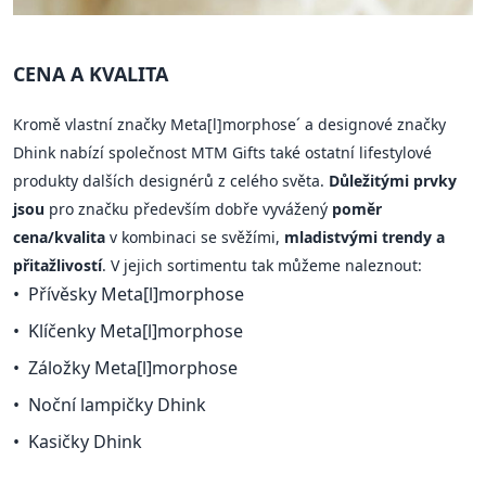
CENA A KVALITA
Kromě vlastní značky Meta[l]morphose´ a designové značky
Dhink nabízí společnost MTM Gifts také ostatní lifestylové
produkty dalších designérů z celého světa.
Důležitými prvky
jsou
pro značku především dobře vyvážený
poměr
cena/kvalita
v kombinaci se svěžími,
mladistvými trendy a
přitažlivostí
. V jejich sortimentu tak můžeme naleznout:
Přívěsky Meta[l]morphose
Klíčenky Meta[l]morphose
Záložky Meta[l]morphose
Noční lampičky Dhink
Kasičky Dhink