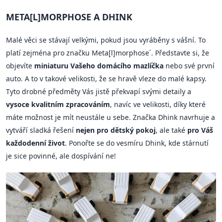
META[L]MORPHOSE A DHINK
Malé věci se stávají velkými, pokud jsou vyráběny s vášní. To
platí zejména pro značku Meta[l]morphose´. Představte si, že
objevíte
miniaturu Vašeho domácího mazlíčka
nebo své první
auto. A to v takové velikosti, že se hravě vleze do malé kapsy.
Tyto drobné předměty Vás jistě překvapí svými detaily a
vysoce kvalitním zpracováním
, navíc ve velikosti, díky které
máte možnost je mít neustále u sebe. Značka Dhink navrhuje a
vytváří sladká řešení
nejen pro dětský pokoj
, ale také
pro Váš
každodenní život
. Ponořte se do vesmíru Dhink, kde stárnutí
je sice povinné, ale dospívání ne!