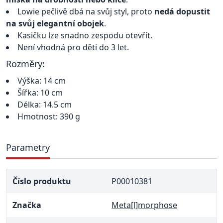
Lowie pečlivě dbá na svůj styl, proto
nedá dopustit
na svůj elegantní obojek
.
Kasičku lze snadno zespodu otevřít.
Není vhodná pro děti do 3 let.
Rozměry:
Výška: 14 cm
Šířka: 10 cm
Délka: 14.5 cm
Hmotnost: 390 g
Parametry
Číslo produktu
P00010381
Značka
Meta[l]morphose