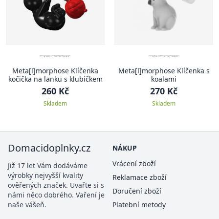
Meta[l]morphose Klíčenka
Meta[l]morphose Klíčenka s
kočička na lanku s klubíčkem
koalami
260 Kč
270 Kč
Skladem
Skladem
Domacidoplnky.cz
NÁKUP
Vrácení zboží
Již 17 let Vám dodáváme
výrobky nejvyšší kvality
Reklamace zboží
ověřených značek. Uvařte si s
Doručení zboží
námi něco dobrého. Vaření je
naše vášeň.
Platební metody