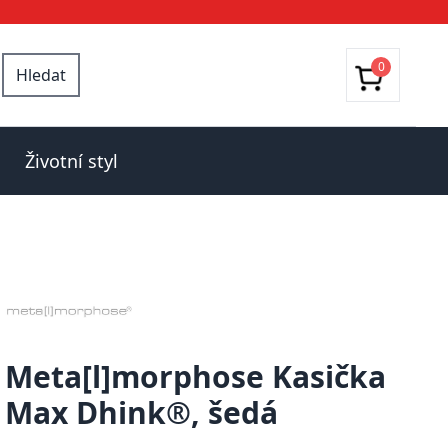
0
Hledat
Životní styl
Meta[l]morphose Kasička
Max Dhink®, šedá