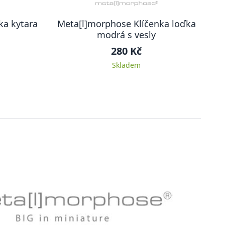
ka kytara
Meta[l]morphose Klíčenka loďka
modrá s vesly
280 Kč
Skladem