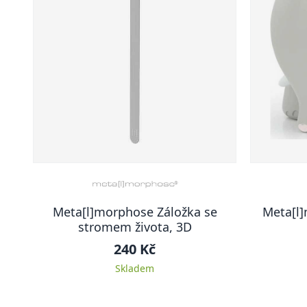
Meta[l]morphose Záložka se
Meta[l]
stromem života, 3D
240 Kč
Skladem