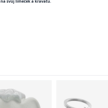
 na svůj límeček a kravatu
.