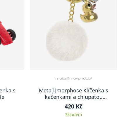
enka s
Meta[l]morphose Klíčenka s
le
kačenkami a chlupatou
bambulkou
420 Kč
Skladem