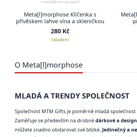
Meta[l]morphose Klíčenka s
Meta[
přívěskem lahve vína a skleničkou
p
280 Kč
Skladem
O Meta[l]morphose
MLADÁ A TRENDY SPOLEČNOST
Společnost MTM Gifts je poměrně mladá společnost 
Zaměřuje se především na drobné
dárkové a desig
můžete snadno obdarovat své blízké.
Jedinečný a n