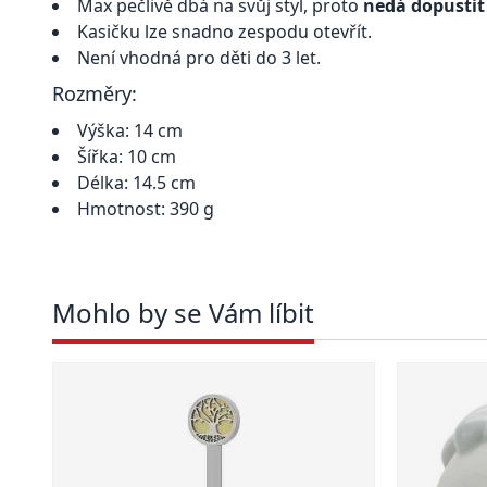
Max pečlivě dbá na svůj styl, proto
nedá dopustit
Kasičku lze snadno zespodu otevřít.
Není vhodná pro děti do 3 let.
Rozměry:
Výška: 14 cm
Šířka: 10 cm
Délka: 14.5 cm
Hmotnost: 390 g
Mohlo by se Vám líbit