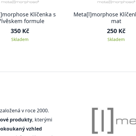
l]morphose Klíčenka s
Meta[l]morphose Klíčen
řívěskem formule
mat
350 Kč
250 Kč
Skladem
Skladem
založená v roce 2000.
nové produkty
, kterými
eokoukaný vzhled