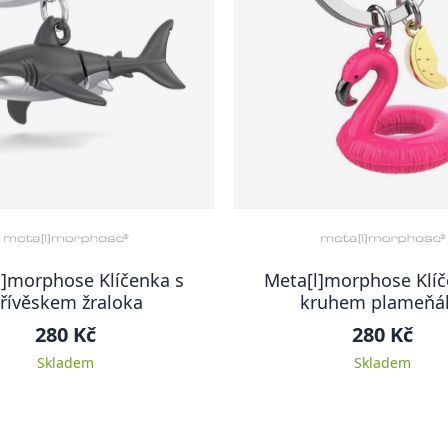
l]morphose Klíčenka s
Meta[l]morphose Klíč
řívěskem žraloka
kruhem plameňá
280 Kč
280 Kč
Skladem
Skladem