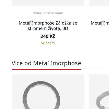
Meta[l]morphose Záložka se
Meta[l]m
stromem života, 3D
240 Kč
Skladem
Více od Meta[l]morphose