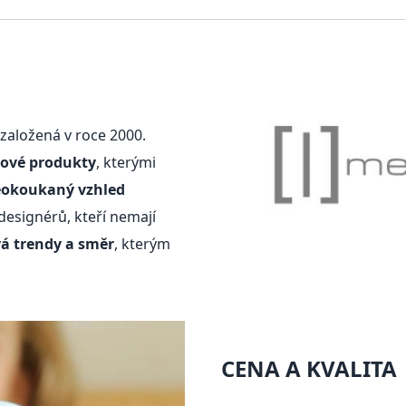
založená v roce 2000.
nové produkty
, kterými
eokoukaný vzhled
esignérů, kteří nemají
á trendy a směr
, kterým
CENA A KVALITA