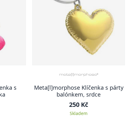
enka s
Meta[l]morphose Klíčenka s párty
ka
balónkem, srdce
250 Kč
Skladem