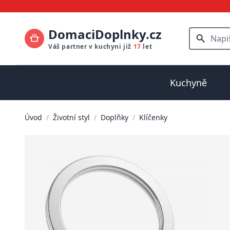
DomaciDoplnky.cz
Váš partner v kuchyni již
17
let
Kuchyně
Úvod
/
Životní styl
/
Doplňky
/
Klíčenky