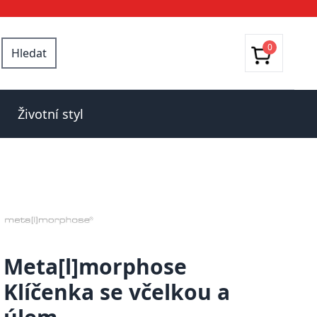
0
Hledat
Životní styl
Meta[l]morphose
Klíčenka se včelkou a