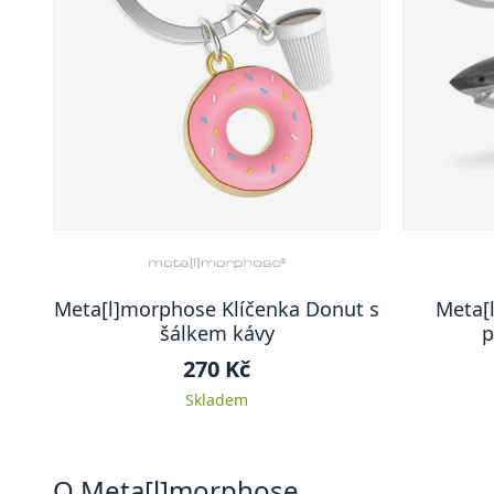
Meta[l]morphose Klíčenka Donut s
Meta[
šálkem kávy
p
270 Kč
Skladem
O Meta[l]morphose