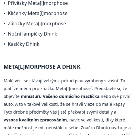
Přívěsky Meta[l]morphose
Klíčenky Meta[l]morphose
Záložky Meta[l]morphose
Noční lampičky Dhink
Kasičky Dhink
META[L]MORPHOSE A DHINK
Malé věci se stávají velkými, pokud jsou vyráběny s vášní. To
platí zejména pro značku Meta[l]morphose´. Představte si, že
objevíte
miniaturu Vašeho domácího mazlíčka
nebo své první
auto. A to v takové velikosti, že se hravě vleze do malé kapsy.
Tyto drobné předměty Vás jistě překvapí svými detaily a
vysoce kvalitním zpracováním
, navíc ve velikosti, díky které
máte možnost je mít neustále u sebe. Značka Dhink navrhuje a