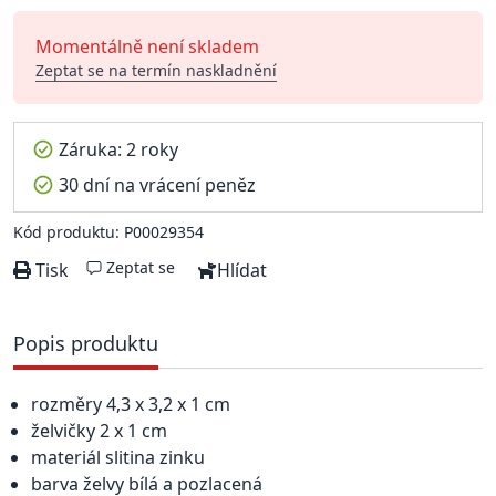
Momentálně není skladem
Zeptat se na termín naskladnění
Záruka: 2 roky
30 dní na vrácení peněz
Kód produktu: P00029354
Zeptat se
Tisk
Hlídat
Popis produktu
rozměry 4,3 x 3,2 x 1 cm
želvičky 2 x 1 cm
materiál slitina zinku
barva želvy bílá a pozlacená