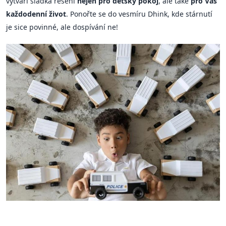
vytváří sladká řešení
nejen pro dětský pokoj
, ale také
pro Váš
každodenní život
. Ponořte se do vesmíru Dhink, kde stárnutí
je sice povinné, ale dospívání ne!