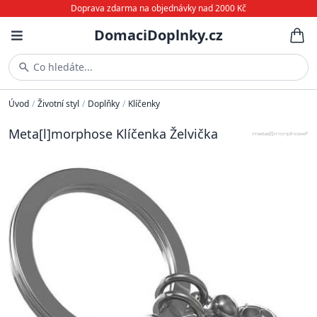
Doprava zdarma na objednávky nad 2000 Kč
DomaciDoplnky.cz
Co hledáte...
Úvod
/
Životní styl
/
Doplňky
/
Klíčenky
Meta[l]morphose Klíčenka Želvička