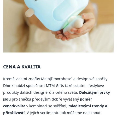
CENA A KVALITA
Kromě vlastní značky Meta[l]morphose´ a designové značky
Dhink nabízí společnost MTM Gifts také ostatní lifestylové
produkty dalších designérů z celého světa.
Důležitými prvky
jsou
pro značku především dobře vyvážený
poměr
cena/kvalita
v kombinaci se svěžími,
mladistvými trendy a
přitažlivostí
. V jejich sortimentu tak můžeme naleznout: