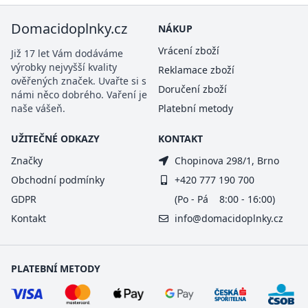
Domacidoplnky.cz
NÁKUP
Vrácení zboží
Již 17 let Vám dodáváme
výrobky nejvyšší kvality
Reklamace zboží
ověřených značek. Uvařte si s
Doručení zboží
námi něco dobrého. Vaření je
naše vášeň.
Platební metody
UŽITEČNÉ ODKAZY
KONTAKT
Značky
Chopinova 298/1, Brno
Obchodní podmínky
+420 777 190 700
GDPR
(Po - Pá 8:00 - 16:00)
Kontakt
info@domacidoplnky.cz
PLATEBNÍ METODY