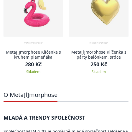
Meta[l]morphose Klíčenka s
Meta[l]morphose Klíčenka s
kruhem plameňáka
párty balónkem, srdce
280 Kč
250 Kč
Skladem
Skladem
O Meta[l]morphose
MLADÁ A TRENDY SPOLEČNOST
Společnost MTM Gifts je poměrně mladá společnost založená v