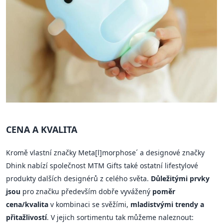
CENA A KVALITA
Kromě vlastní značky Meta[l]morphose´ a designové značky
Dhink nabízí společnost MTM Gifts také ostatní lifestylové
produkty dalších designérů z celého světa.
Důležitými prvky
jsou
pro značku především dobře vyvážený
poměr
cena/kvalita
v kombinaci se svěžími,
mladistvými trendy a
přitažlivostí
. V jejich sortimentu tak můžeme naleznout: