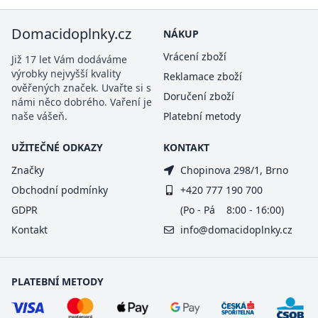
Domacidoplnky.cz
NÁKUP
Vrácení zboží
Již 17 let Vám dodáváme
výrobky nejvyšší kvality
Reklamace zboží
ověřených značek. Uvařte si s
Doručení zboží
námi něco dobrého. Vaření je
naše vášeň.
Platební metody
UŽITEČNÉ ODKAZY
KONTAKT
Značky
Chopinova 298/1, Brno
Obchodní podmínky
+420 777 190 700
GDPR
(Po - Pá 8:00 - 16:00)
Kontakt
info@domacidoplnky.cz
PLATEBNÍ METODY