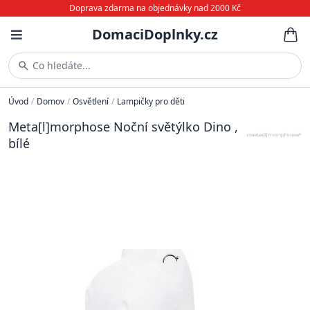
Doprava zdarma na objednávky nad 2000 Kč
DomaciDoplnky.cz
Co hledáte...
Úvod
/
Domov
/
Osvětlení
/
Lampičky pro děti
Meta[l]morphose Noční světýlko Dino ,
bílé