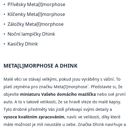
Přívěsky Meta[l]morphose
Klíčenky Meta[l]morphose
Záložky Meta[l]morphose
Noční lampičky Dhink
Kasičky Dhink
META[L]MORPHOSE A DHINK
Malé věci se stávají velkými, pokud jsou vyráběny s vášní. To
platí zejména pro značku Meta[l]morphose´. Představte si, že
objevíte
miniaturu Vašeho domácího mazlíčka
nebo své první
auto. A to v takové velikosti, že se hravě vleze do malé kapsy.
Tyto drobné předměty Vás jistě překvapí svými detaily a
vysoce kvalitním zpracováním
, navíc ve velikosti, díky které
máte možnost je mít neustále u sebe. Značka Dhink navrhuje a