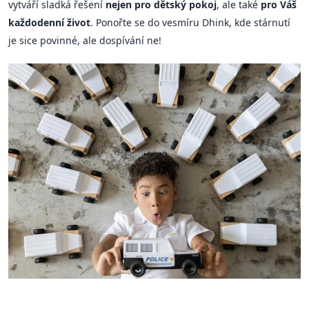
vytváří sladká řešení
nejen pro dětský pokoj
, ale také
pro Váš
každodenní život
. Ponořte se do vesmíru Dhink, kde stárnutí
je sice povinné, ale dospívání ne!