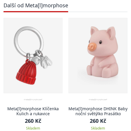
Další od Meta[l]morphose
Meta[l]morphose Klíčenka
Meta[l]morphose DHINK Baby
Kulich a rukavice
noční světýlko Prasátko
260 Kč
260 Kč
Skladem
Skladem