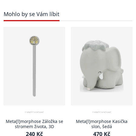
Mohlo by se Vám líbit
Meta[l]morphose Záložka se
Meta[l]morphose Kasička
stromem života, 3D
slon, šedá
240 Kč
470 Kč