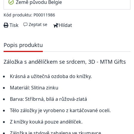
Země původu Belgie
Kód produktu: P00011986
Zeptat se
Tisk
Hlídat
Popis produktu
Záložka s andělíčkem se srdcem, 3D - MTM Gifts
Krásná a užitečná ozdoba do knížky.
Materiál: Slitina zinku
Barva: Stříbrná, bílá a růžová-zlatá
Tělo záložky je vyrobeno z kartáčované oceli.
Z knížky kouká pouze andělíček.
Záložka je stylově zabalena ve zkumavce.