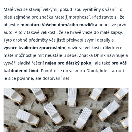
Malé věci se stávají velkými, pokud jsou vyráběny s vášní. To
platí zejména pro značku Meta[l]morphose´. Představte si, že
objevíte
miniaturu Vašeho domácího mazlíčka
nebo své první
auto. A to v takové velikosti, že se hravě vleze do malé kapsy.
Tyto drobné předměty Vás jistě překvapí svými detaily a
vysoce kvalitním zpracováním
, navíc ve velikosti, díky které
máte možnost je mít neustále u sebe. Značka Dhink navrhuje a
vytváří sladká řešení
nejen pro dětský pokoj
, ale také
pro Váš
každodenní život
. Ponořte se do vesmíru Dhink, kde stárnutí
je sice povinné, ale dospívání ne!