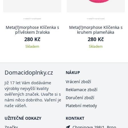
Meta[l]morphose Klíčenka s
Meta[l]morphose Klíčenka s
přívěskem žraloka
kruhem plameňáka
280 Kč
280 Kč
Skladem
Skladem
Domacidoplnky.cz
NÁKUP
Vrácení zboží
Již 17 let Vám dodáváme
výrobky nejvyšší kvality
Reklamace zboží
ověřených značek. Uvařte si s
Doručení zboží
námi něco dobrého. Vaření je
naše vášeň.
Platební metody
UŽITEČNÉ ODKAZY
KONTAKT
Značky
Chopinova 298/1, Brno