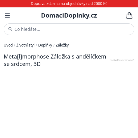
Doprava zdarma na objednávky nad 2000 Kč
DomaciDoplnky.cz
Co hledáte...
Úvod
/
Životní styl
/
Doplňky
/
Záložky
Meta[l]morphose Záložka s andělíčkem
se srdcem, 3D