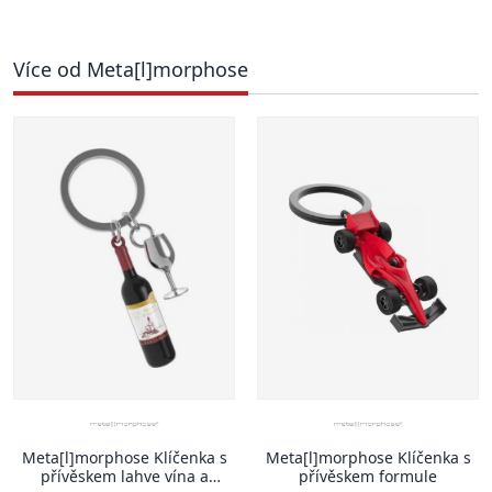
Více od Meta[l]morphose
Meta[l]morphose Klíčenka s
Meta[l]morphose Klíčenka s
přívěskem lahve vína a
přívěskem formule