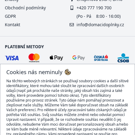
Obchodní podmínky
+420 777 190 700
GDPR
(Po - Pá 8:00 - 16:00)
Kontakt
info@domacidoplnky.cz
PLATEBNÍ METODY
Cookies nás neminuly
Na těchto webových stránkách se používají soubory cookies a další síťové
identifikátory, které mohou také sloužit ke zpracování dalších osobních
údajů (např. jak procházíte naše stránky, jaký obsah Vás zajímá a také
volby, které provedete pomocí tohoto okna). Tyto identifikátory
používáme pro provoz stránek. Tyto údaje nám pomáhají provozovat a
DOPRAVCI
zlepšovat naše služby. Můžeme Vám také doporučovat obsah na základě
Vašich preferencí. Pro některé účely zpracování takto získaných údajů je
potřeba Váš souhlas. Svůj souhlas můžete změnit nebo odvolat pomocí
Upravit nastavení. V případě, že se rozhodnete souhlas neudělit či jej
odvoláte, nebudeme Vám moci doručovat personalizovaný obsah a/nebo
se Vám bude méně relevantní. Některé údaje zpracováváme na základě
BEZPEČNÝ OBCHOD
tzv. oprávněného zájmu. Vámi provedené nastavení se použije pro