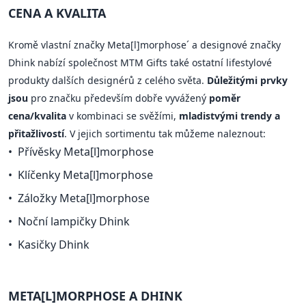
CENA A KVALITA
Kromě vlastní značky Meta[l]morphose´ a designové značky
Dhink nabízí společnost MTM Gifts také ostatní lifestylové
produkty dalších designérů z celého světa.
Důležitými prvky
jsou
pro značku především dobře vyvážený
poměr
cena/kvalita
v kombinaci se svěžími,
mladistvými trendy a
přitažlivostí
. V jejich sortimentu tak můžeme naleznout:
Přívěsky Meta[l]morphose
Klíčenky Meta[l]morphose
Záložky Meta[l]morphose
Noční lampičky Dhink
Kasičky Dhink
META[L]MORPHOSE A DHINK