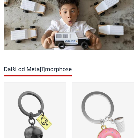
Další od Meta[l]morphose