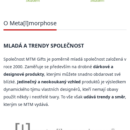
Skladem
Skladem
O Meta[l]morphose
MLADÁ A TRENDY SPOLEČNOST
Společnost MTM Gifts je poměrně mladá společnost založená v
roce 2000. Zaměřuje se především na drobné
dárkové a
designové produkty
, kterými můžete snadno obdarovat své
blízké.
Jedinečný a neokoukaný vzhled
produktů je výsledkem
dynamického týmu vlastních designérů, kteří nemají obavy
použít někdy i neotřelé tvary. To vše však
udává trendy a směr
,
kterým se MTM vydává.