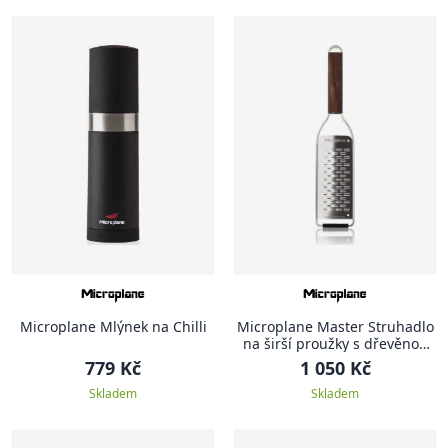
Microplane Mlýnek na Chilli
Microplane Master Struhadlo
na širší proužky s dřevěnou
rukojetí
779 Kč
1 050 Kč
Skladem
Skladem