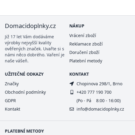
Domacidoplnky.cz
NÁKUP
Vrácení zboží
Již 17 let Vám dodáváme
výrobky nejvyšší kvality
Reklamace zboží
ověřených značek. Uvařte si s
Doručení zboží
námi něco dobrého. Vaření je
naše vášeň.
Platební metody
UŽITEČNÉ ODKAZY
KONTAKT
Značky
Chopinova 298/1, Brno
Obchodní podmínky
+420 777 190 700
GDPR
(Po - Pá 8:00 - 16:00)
Kontakt
info@domacidoplnky.cz
PLATEBNÍ METODY