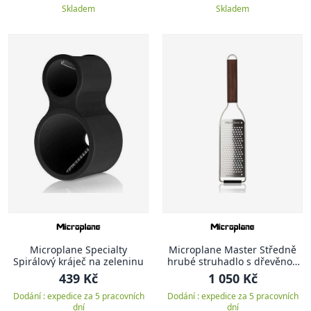
Skladem
Skladem
Microplane Specialty
Microplane Master Středně
Spirálový kráječ na zeleninu
hrubé struhadlo s dřevěnou
rukojetí
439 Kč
1 050 Kč
Dodání : expedice za 5 pracovních
Dodání : expedice za 5 pracovních
dní
dní