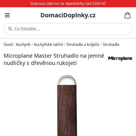
Doprava zdarma na objednávky nad 2000 Kč
DomaciDoplnky.cz
Co hledáte...
Úvod
/
Kuchyně
/
Kuchyňské náčiní
/
Struhadla a kráječe
/
Struhadla
Microplane Master Struhadlo na jemné
nudličky s dřevěnou rukojetí