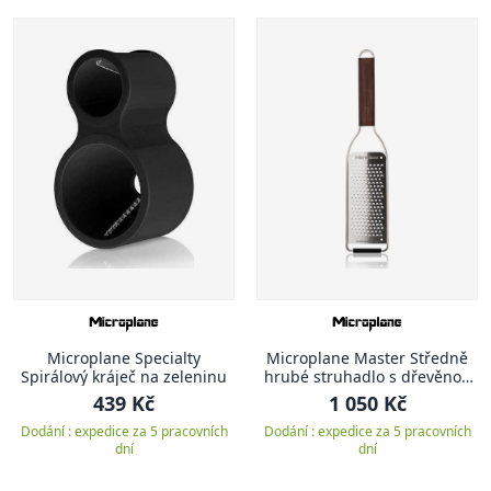
Microplane Specialty
Microplane Master Středně
Spirálový kráječ na zeleninu
hrubé struhadlo s dřevěnou
rukojetí
439 Kč
1 050 Kč
Dodání : expedice za 5 pracovních
Dodání : expedice za 5 pracovních
dní
dní