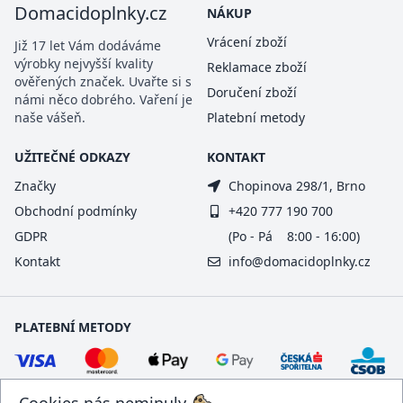
Domacidoplnky.cz
NÁKUP
Vrácení zboží
Již 17 let Vám dodáváme
výrobky nejvyšší kvality
Reklamace zboží
ověřených značek. Uvařte si s
Doručení zboží
námi něco dobrého. Vaření je
naše vášeň.
Platební metody
UŽITEČNÉ ODKAZY
KONTAKT
Značky
Chopinova 298/1, Brno
Obchodní podmínky
+420 777 190 700
GDPR
(Po - Pá 8:00 - 16:00)
Kontakt
info@domacidoplnky.cz
PLATEBNÍ METODY