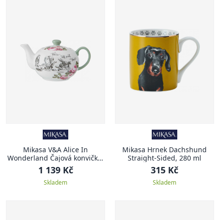
Mikasa V&A Alice In
Mikasa Hrnek Dachshund
Wonderland Čajová konvička,
Straight-Sided, 280 ml
400 ml
1 139 Kč
315 Kč
Skladem
Skladem