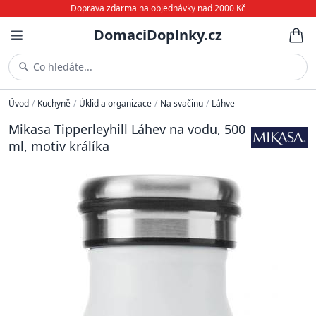
Doprava zdarma na objednávky nad 2000 Kč
DomaciDoplnky.cz
Co hledáte...
Úvod
/
Kuchyně
/
Úklid a organizace
/
Na svačinu
/
Láhve
Mikasa Tipperleyhill Láhev na vodu, 500
ml, motiv králíka