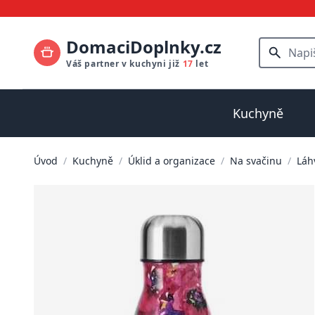
DomaciDoplnky.cz
Váš partner v kuchyni již
17
let
Kuchyně
Úvod
/
Kuchyně
/
Úklid a organizace
/
Na svačinu
/
Láh