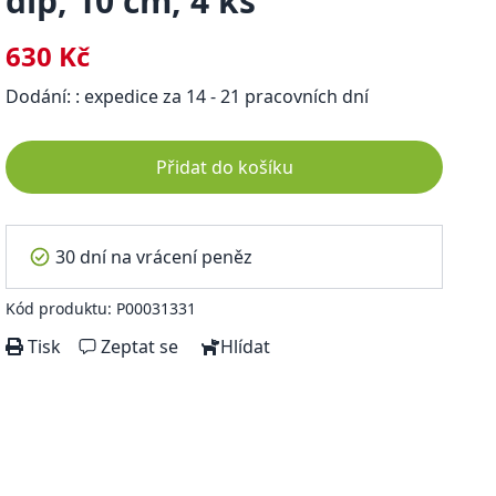
dip, 10 cm, 4 ks
630 Kč
Dodání: : expedice za 14 - 21 pracovních dní
Přidat do košíku
30 dní na vrácení peněz
Kód produktu: P00031331
Tisk
Zeptat se
Hlídat