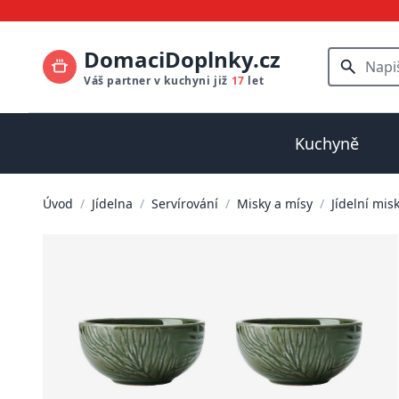
DomaciDoplnky.cz
Váš partner v kuchyni již
17
let
Kuchyně
Úvod
/
Jídelna
/
Servírování
/
Misky a mísy
/
Jídelní mis