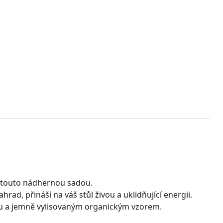
s touto nádhernou sadou.
rad, přináší na váš stůl živou a uklidňující energii.
u a jemně vylisovaným organickým vzorem.