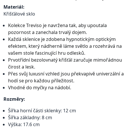
Materiál:
Křišťálové sklo
Kolekce Treviso je navržena tak, aby upoutala
pozornost a zanechala trvalý dojem.
Každá sklenice je zdobena hypnotickým optickým
efektem, který nádherně láme světlo a rozehrává na
vašem stole fascinující hru odlesků.
Prvotřídní bezolovnatý křišťál zaručuje mimořádnou
čirost a lesk.
Přes svůj luxusní vzhled jsou překvapivě univerzální a
hodí se pro každou příležitost.
Vhodné do myčky na nádobí.
Rozměry:
Šířka horní části sklenky: 12 cm
Šířka základny: 8 cm
Výška: 17.6 cm