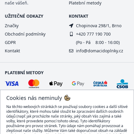
naše vášeň.
Platební metody
UŽITEČNÉ ODKAZY
KONTAKT
Značky
Chopinova 298/1, Brno
Obchodní podmínky
+420 777 190 700
GDPR
(Po - Pá 8:00 - 16:00)
Kontakt
info@domacidoplnky.cz
PLATEBNÍ METODY
Cookies nás neminuly
Na těchto webových stránkách se používají soubory cookies a další síťové
identifikátory, které mohou také sloužit ke zpracování dalších osobních
údajů (např. jak procházíte naše stránky, jaký obsah Vás zajímá a také
volby, které provedete pomocí tohoto okna). Tyto identifikátory
používáme pro provoz stránek. Tyto údaje nám pomáhají provozovat a
DOPRAVCI
zlepšovat naše služby. Můžeme Vám také doporučovat obsah na základě