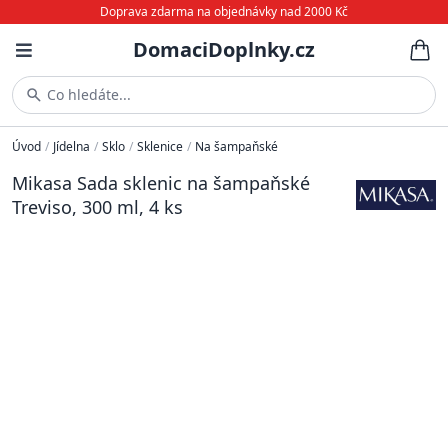
Doprava zdarma na objednávky nad 2000 Kč
DomaciDoplnky.cz
Co hledáte...
Úvod
/
Jídelna
/
Sklo
/
Sklenice
/
Na šampaňské
Mikasa Sada sklenic na šampaňské
Treviso, 300 ml, 4 ks