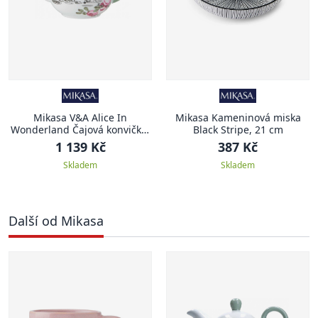
Mikasa V&A Alice In
Mikasa Kameninová miska
Wonderland Čajová konvička,
Black Stripe, 21 cm
400 ml
1 139 Kč
387 Kč
Skladem
Skladem
Další od Mikasa