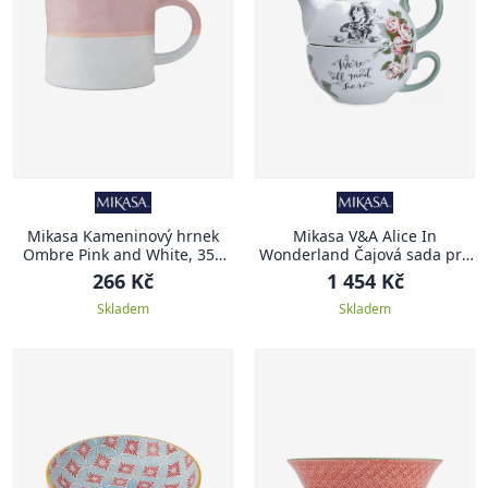
Mikasa Kameninový hrnek
Mikasa V&A Alice In
Ombre Pink and White, 350
Wonderland Čajová sada pro
ml
jednoho, 420 ml
266 Kč
1 454 Kč
Skladem
Skladem