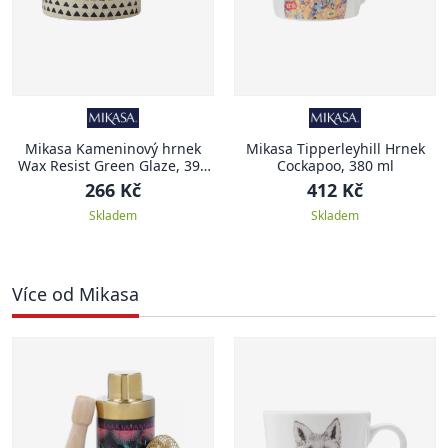
Mikasa Kameninový hrnek
Mikasa Tipperleyhill Hrnek
Wax Resist Green Glaze, 390
Cockapoo, 380 ml
ml
266 Kč
412 Kč
Skladem
Skladem
Více od Mikasa