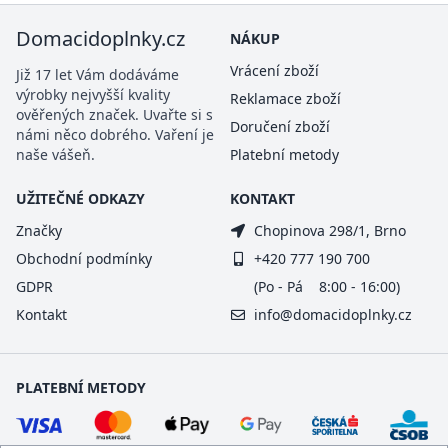
Domacidoplnky.cz
NÁKUP
Vrácení zboží
Již 17 let Vám dodáváme
výrobky nejvyšší kvality
Reklamace zboží
ověřených značek. Uvařte si s
Doručení zboží
námi něco dobrého. Vaření je
naše vášeň.
Platební metody
UŽITEČNÉ ODKAZY
KONTAKT
Značky
Chopinova 298/1, Brno
Obchodní podmínky
+420 777 190 700
GDPR
(Po - Pá 8:00 - 16:00)
Kontakt
info@domacidoplnky.cz
PLATEBNÍ METODY