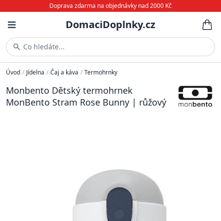
Doprava zdarma na objednávky nad 2000 Kč
DomaciDoplnky.cz
Co hledáte...
Úvod
/
Jídelna
/
Čaj a káva
/
Termohrnky
Monbento Dětský termohrnek
MonBento Stram Rose Bunny | růžový