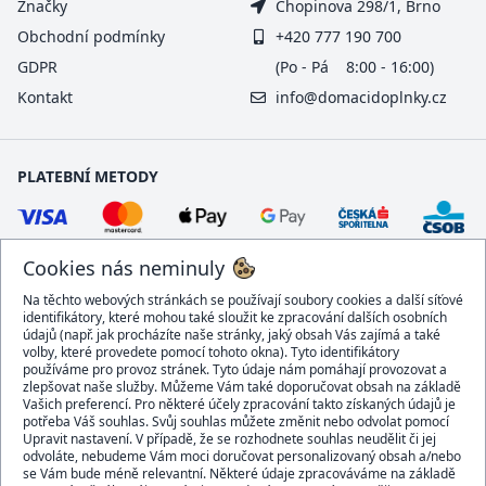
Značky
Chopinova 298/1, Brno
Obchodní podmínky
+420 777 190 700
GDPR
(Po - Pá 8:00 - 16:00)
Kontakt
info@domacidoplnky.cz
PLATEBNÍ METODY
Cookies nás neminuly
Na těchto webových stránkách se používají soubory cookies a další síťové
identifikátory, které mohou také sloužit ke zpracování dalších osobních
údajů (např. jak procházíte naše stránky, jaký obsah Vás zajímá a také
volby, které provedete pomocí tohoto okna). Tyto identifikátory
používáme pro provoz stránek. Tyto údaje nám pomáhají provozovat a
DOPRAVCI
zlepšovat naše služby. Můžeme Vám také doporučovat obsah na základě
Vašich preferencí. Pro některé účely zpracování takto získaných údajů je
potřeba Váš souhlas. Svůj souhlas můžete změnit nebo odvolat pomocí
Upravit nastavení. V případě, že se rozhodnete souhlas neudělit či jej
odvoláte, nebudeme Vám moci doručovat personalizovaný obsah a/nebo
se Vám bude méně relevantní. Některé údaje zpracováváme na základě
BEZPEČNÝ OBCHOD