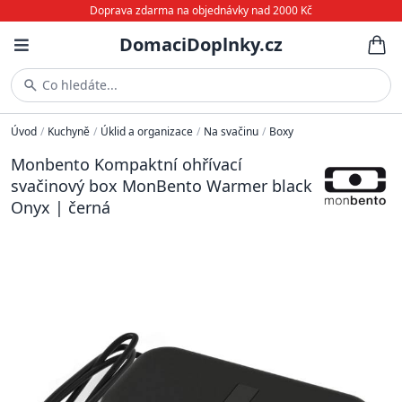
Doprava zdarma na objednávky nad 2000 Kč
DomaciDoplnky.cz
Co hledáte...
Úvod
/
Kuchyně
/
Úklid a organizace
/
Na svačinu
/
Boxy
Monbento Kompaktní ohřívací
svačinový box MonBento Warmer black
Onyx | černá