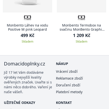
Monbento Láhev na vodu
Monbento Termobox na
Positive M pink Leopard
svačinu MonBento Graphic
Plume, krémová
499 Kč
1 209 Kč
Skladem
Skladem
Domacidoplnky.cz
NÁKUP
Vrácení zboží
Již 17 let Vám dodáváme
výrobky nejvyšší kvality
Reklamace zboží
ověřených značek. Uvařte si s
Doručení zboží
námi něco dobrého. Vaření je
naše vášeň.
Platební metody
UŽITEČNÉ ODKAZY
KONTAKT