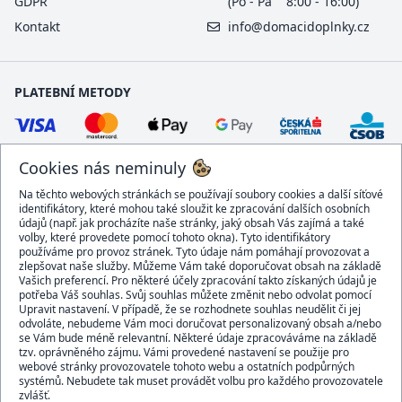
GDPR
(Po - Pá 8:00 - 16:00)
Kontakt
info@domacidoplnky.cz
PLATEBNÍ METODY
Cookies nás neminuly
Na těchto webových stránkách se používají soubory cookies a další síťové
identifikátory, které mohou také sloužit ke zpracování dalších osobních
údajů (např. jak procházíte naše stránky, jaký obsah Vás zajímá a také
volby, které provedete pomocí tohoto okna). Tyto identifikátory
používáme pro provoz stránek. Tyto údaje nám pomáhají provozovat a
DOPRAVCI
zlepšovat naše služby. Můžeme Vám také doporučovat obsah na základě
Vašich preferencí. Pro některé účely zpracování takto získaných údajů je
potřeba Váš souhlas. Svůj souhlas můžete změnit nebo odvolat pomocí
Upravit nastavení. V případě, že se rozhodnete souhlas neudělit či jej
odvoláte, nebudeme Vám moci doručovat personalizovaný obsah a/nebo
se Vám bude méně relevantní. Některé údaje zpracováváme na základě
BEZPEČNÝ OBCHOD
tzv. oprávněného zájmu. Vámi provedené nastavení se použije pro
webové stránky provozovatele tohoto webu a ostatních podpůrných
systémů. Nebudete tak muset provádět volbu pro každého provozovatele
zvlášť.