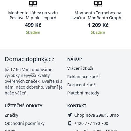
Monbento Láhev na vodu
Monbento Termobox na
Positive M pink Leopard
svačinu MonBento Graphic
Plume, krémová
499 Kč
1 209 Kč
Skladem
Skladem
Domacidoplnky.cz
NÁKUP
Vrácení zboží
Již 17 let Vám dodáváme
výrobky nejvyšší kvality
Reklamace zboží
ověřených značek. Uvařte si s
Doručení zboží
námi něco dobrého. Vaření je
naše vášeň.
Platební metody
UŽITEČNÉ ODKAZY
KONTAKT
Značky
Chopinova 298/1, Brno
Obchodní podmínky
+420 777 190 700