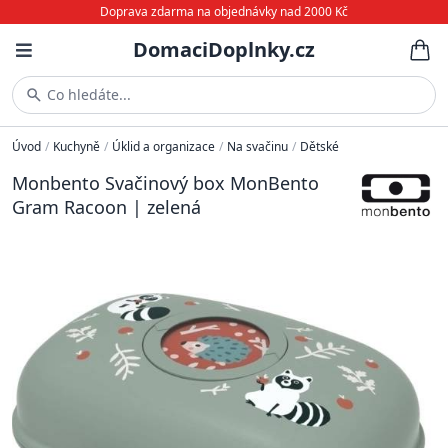
Doprava zdarma na objednávky nad 2000 Kč
DomaciDoplnky.cz
Co hledáte...
Úvod
/
Kuchyně
/
Úklid a organizace
/
Na svačinu
/
Dětské
Monbento Svačinový box MonBento
Gram Racoon | zelená