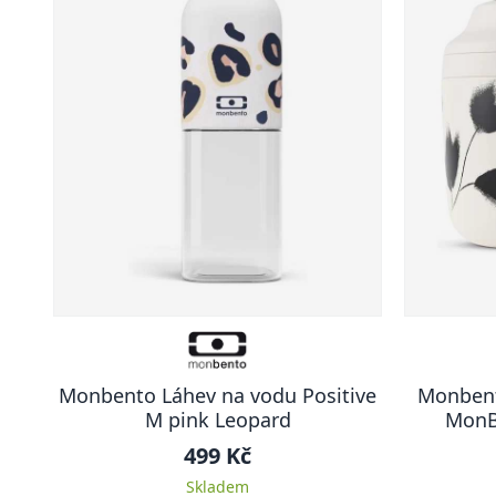
Monbento Láhev na vodu Positive
Monbent
M pink Leopard
MonB
499 Kč
Skladem