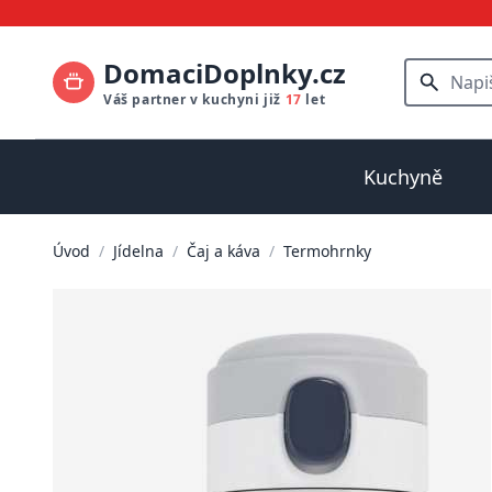
DomaciDoplnky.cz
Váš partner v kuchyni již
17
let
Kuchyně
Úvod
/
Jídelna
/
Čaj a káva
/
Termohrnky