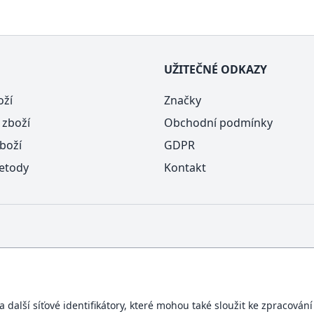
UŽITEČNÉ ODKAZY
oží
Značky
 zboží
Obchodní podmínky
boží
GDPR
etody
Kontakt
další síťové identifikátory, které mohou také sloužit ke zpracován