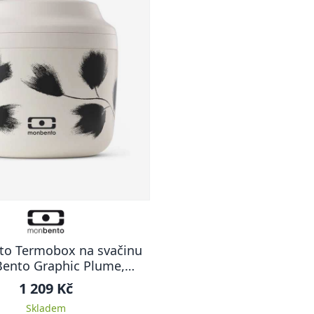
o Termobox na svačinu
ento Graphic Plume,
krémová
1 209 Kč
Skladem