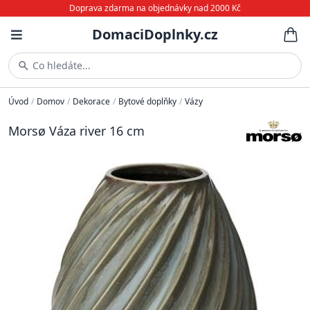
Doprava zdarma na objednávky nad 2000 Kč
DomaciDoplnky.cz
Co hledáte...
Úvod
/
Domov
/
Dekorace
/
Bytové doplňky
/
Vázy
Morsø Váza river 16 cm