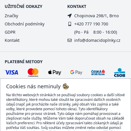
UŽITEČNÉ ODKAZY
KONTAKT
Značky
Chopinova 298/1, Brno
Obchodní podmínky
+420 777 190 700
GDPR
(Po - Pá 8:00 - 16:00)
Kontakt
info@domacidoplnky.cz
PLATEBNÍ METODY
Cookies nás neminuly
Na těchto webových stránkách se používají soubory cookies a další síťové
identifikátory, které mohou také sloužit ke zpracování dalších osobních
údajů (např. jak procházíte naše stránky, jaký obsah Vás zajímá a také
volby, které provedete pomocí tohoto okna). Tyto identifikátory
používáme pro provoz stránek. Tyto údaje nám pomáhají provozovat a
DOPRAVCI
zlepšovat naše služby. Můžeme Vám také doporučovat obsah na základě
Vašich preferencí. Pro některé účely zpracování takto získaných údajů je
potřeba Váš souhlas. Svůj souhlas můžete změnit nebo odvolat pomocí