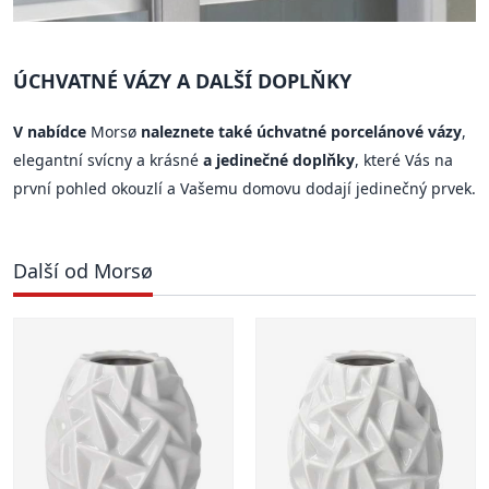
ÚCHVATNÉ VÁZY A DALŠÍ DOPLŇKY
V nabídce
Morsø
naleznete také úchvatné porcelánové vázy
,
elegantní svícny a krásné
a jedinečné doplňky
, které Vás na
první pohled okouzlí a Vašemu domovu dodají jedinečný prvek.
Další od Morsø