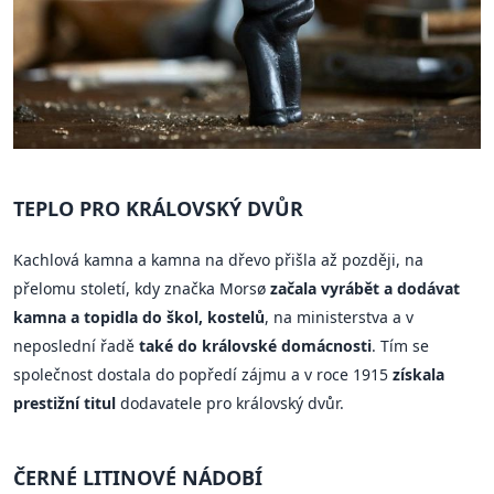
TEPLO PRO KRÁLOVSKÝ DVŮR
Kachlová kamna a kamna na dřevo přišla až později, na
přelomu století, kdy značka Morsø
začala vyrábět a dodávat
kamna a topidla do škol, kostelů
, na ministerstva a v
neposlední řadě
také do královské domácnosti
. Tím se
společnost dostala do popředí zájmu a v roce 1915
získala
prestižní titul
dodavatele pro královský dvůr.
ČERNÉ LITINOVÉ NÁDOBÍ