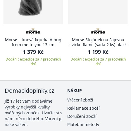
Morsø Litinová figurka A hug
Morsø Stojánek na čajovou
from me to you 13 cm
svíčku flame (sada 2 ks) black
1 379 Kč
1 199 Kč
Dodání : expedice za 7 pracovních
Dodání : expedice za 7 pracovních
dní
dní
Domacidoplnky.cz
NÁKUP
Vrácení zboží
Již 17 let Vám dodáváme
výrobky nejvyšší kvality
Reklamace zboží
ověřených značek. Uvařte si s
Doručení zboží
námi něco dobrého. Vaření je
naše vášeň.
Platební metody