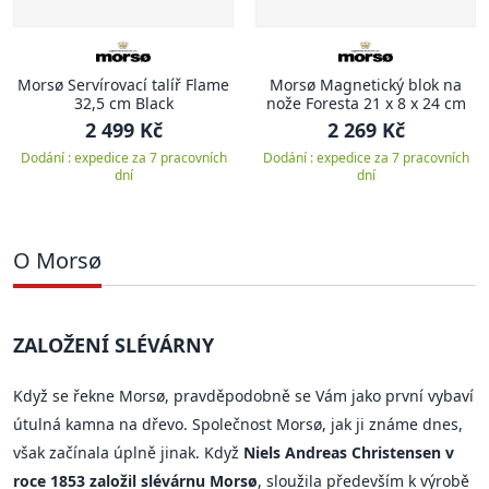
Morsø Servírovací talíř Flame
Morsø Magnetický blok na
32,5 cm Black
nože Foresta 21 x 8 x 24 cm
2 499 Kč
2 269 Kč
Dodání : expedice za 7 pracovních
Dodání : expedice za 7 pracovních
dní
dní
O Morsø
ZALOŽENÍ SLÉVÁRNY
Když se řekne Morsø, pravděpodobně se Vám jako první vybaví
útulná kamna na dřevo. Společnost Morsø, jak ji známe dnes,
však začínala úplně jinak. Když
Niels Andreas Christensen v
roce 1853 založil slévárnu Morsø
, sloužila především k výrobě