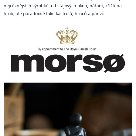
nejrůznějších výrobků, od stájových oken, nářadí, křížů na
hrob, ale paradoxně také kastrolů, hrnců a pánví.