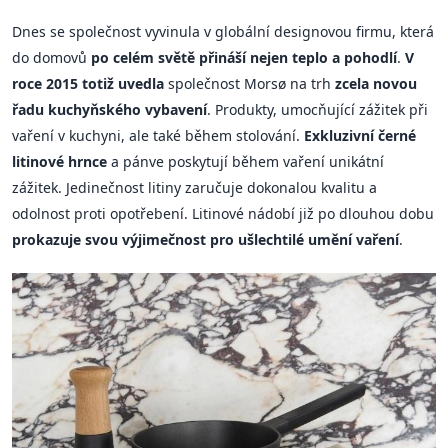
Dnes se společnost vyvinula v globální designovou firmu, která
do domovů
po celém světě přináší nejen teplo a pohodlí
.
V
roce 2015 totiž uvedla
společnost Morsø na trh
zcela novou
řadu kuchyňského vybavení
. Produkty, umocňující zážitek při
vaření v kuchyni, ale také během stolování.
Exkluzivní černé
litinové hrnce
a pánve poskytují během vaření unikátní
zážitek. Jedinečnost litiny zaručuje dokonalou kvalitu a
odolnost proti opotřebení. Litinové nádobí již po dlouhou dobu
prokazuje svou výjimečnost pro ušlechtilé umění vaření
.