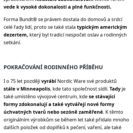
vede k vysoké dokonalosti a plné funkčnosti.
Forma Bundt® se právem dostala do domovů a srdcí
celé řady lidí, proto se také stala
typickým americkým
dezertem,
který byl tradicí nespočet oslav a rodinných
setkání.
POKRAČOVÁNÍ RODINNÉHO PŘÍBĚHU
I o 75 let později
vyrábí
Nordic Ware své produktů
stále v Minneapolis
, kde tato společnost sídlí.
Tady
je
také umístěno vývojové centrum, kde
se stávající
formy zdokonalují a také vytvářejí nové formy
úchvatných tvarů nebo sezóně zaměřené
. K těmto
originálním výrobkům se během let také přidalo mnoho
dalších položek od doplňků k pečení, vaření, ale také