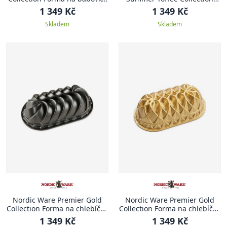
Heritage, zlatá, 1.4 l
Forma LUČNÍ KVĚTY
1 349 Kč
1 349 Kč
Skladem
Skladem
Nordic Ware Premier Gold
Nordic Ware Premier Gold
Collection Forma na chlebíček
Collection Forma na chlebíček
1,4 l HERITAGE
JUBILEE
1 349 Kč
1 349 Kč