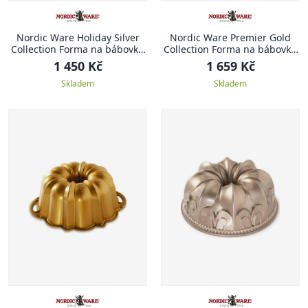
Nordic Ware Holiday Silver
Nordic Ware Premier Gold
Collection Forma na bábovku
Collection Forma na bábovku
DOMEČKY
Brilliance, 26 cm
1 450 Kč
1 659 Kč
Skladem
Skladem