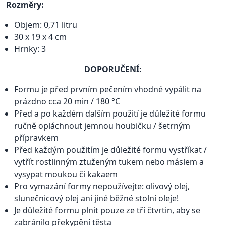
Rozměry:
Objem: 0,71 litru
30 x 19 x 4 cm
Hrnky: 3
DOPORUČENÍ:
Formu je před prvním pečením vhodné vypálit na
prázdno cca 20 min / 180 °C
Před a po každém dalším použití je důležité formu
ručně opláchnout jemnou houbičku / šetrným
přípravkem
Před každým použitím je důležité formu vystříkat /
vytřít rostlinným ztuženým tukem nebo máslem a
vysypat moukou či kakaem
Pro vymazání formy nepoužívejte: olivový olej,
slunečnicový olej ani jiné běžné stolní oleje!
Je důležité formu plnit pouze ze tří čtvrtin, aby se
zabránilo překypění těsta