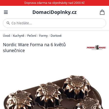
Doprava zdarma na objednávky nad 2000 Kč
DomaciDoplnky.cz
Co hledáte...
Úvod
/
Kuchyně
/
Pečení
/
Formy
/
Dortové
Nordic Ware Forma na 6 květů
slunečnice