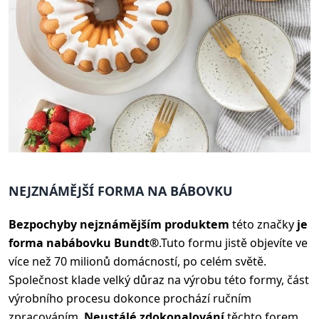
NEJZNÁMĚJŠÍ FORMA NA BÁBOVKU
Bezpochyby nejznámějším produktem
této značky
je
forma na
bábovku Bundt®
.
Tuto formu jistě objevíte ve
více než 70 milionů domácností, po celém světě.
Společnost klade velký důraz na výrobu této formy, část
výrobního procesu dokonce prochází ručním
zpracováním.
Neustálé zdokonalování
těchto forem