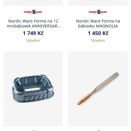
Nordic Ware Forma na 12
Nordic Ware Forma na
mnibábovek ANNIVERSARY
bábovku MAGNOLIA
PROPLETENÁ
1 749 Kč
1 450 Kč
Skladem
Skladem