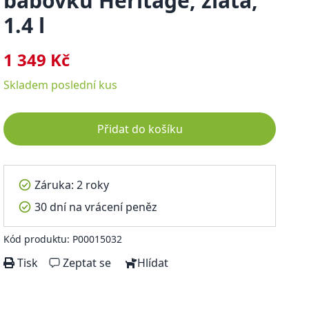
bábovku Heritage, zlatá,
1.4 l
1 349 Kč
Skladem
poslední kus
Přidat do košíku
Záruka: 2 roky
30 dní na vrácení peněz
Kód produktu: P00015032
Tisk
Zeptat se
Hlídat