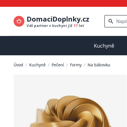
DomaciDoplnky.cz
Váš partner v kuchyni již
17
let
Kuchyně
Úvod
/
Kuchyně
/
Pečení
/
Formy
/
Na bábovku