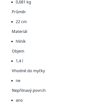
0,681 kg
Průměr
22 cm
Materiál
hliník
Objem
1,4 l
Vhodné do myčky
ne
Nepřilnavý povrch
ano