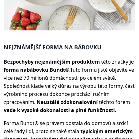
NEJZNÁMĚJŠÍ FORMA NA BÁBOVKU
Bezpochyby nejznámějším produktem
této značky
je
forma na
bábovku Bundt®
.
Tuto formu jistě objevíte ve
více než 70 milionů domácností, po celém světě.
Společnost klade velký důraz na výrobu této formy, část
výrobního procesu dokonce prochází ručním
zpracováním.
Neustálé zdokonalování
těchto forem
vede k vysoké dokonalosti a plné funkčnosti.
Forma Bundt® se právem dostala do domovů a srdcí
celé řady lidí, proto se také stala
typickým americkým