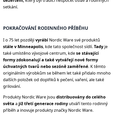
dezertem,
který byl tradicí nespočet oslav a rodinných
setkání.
POKRAČOVÁNÍ RODINNÉHO PŘÍBĚHU
I o 75 let později
vyrábí
Nordic Ware své produktů
stále v Minneapolis
, kde tato společnost sídlí.
Tady
je
také umístěno vývojové centrum, kde
se stávající
formy zdokonalují a také vytvářejí nové formy
úchvatných tvarů nebo sezóně zaměřené
. K těmto
originálním výrobkům se během let také přidalo mnoho
dalších položek od doplňků k pečení, vaření, ale také
grilování.
Produkty Nordic Ware jsou
distribuovány do celého
světa
a
již třetí generace rodiny
utváří tento rodinný
příběh a inovuje produkty značky Nordic Ware.