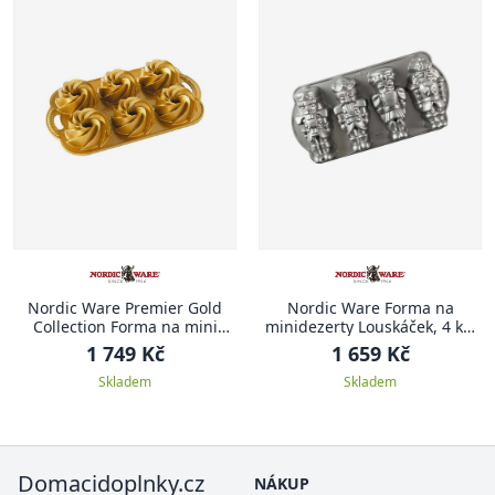
Nordic Ware Premier Gold
Nordic Ware Forma na
Collection Forma na mini
minidezerty Louskáček, 4 ks,
bábovky Heritage, zlatá, 950
stříbrná
1 749 Kč
1 659 Kč
ml
Skladem
Skladem
Domacidoplnky.cz
NÁKUP