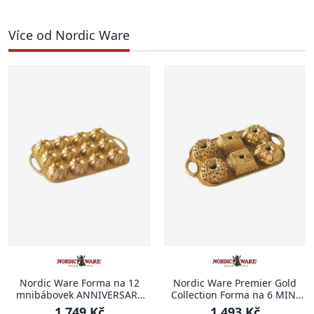
Více od Nordic Ware
Nordic Ware Forma na 12
Nordic Ware Premier Gold
mnibábovek ANNIVERSARY
Collection Forma na 6 MINI
PROPLETENÁ
BÁBOVEK 1,4 l
1 749 Kč
1 493 Kč