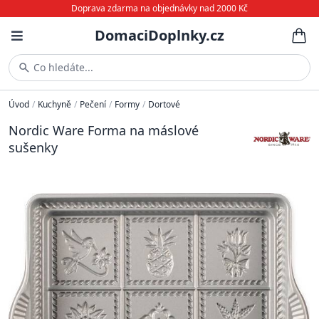
Doprava zdarma na objednávky nad 2000 Kč
DomaciDoplnky.cz
Co hledáte...
Úvod
/
Kuchyně
/
Pečení
/
Formy
/
Dortové
Nordic Ware Forma na máslové
sušenky