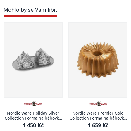
Mohlo by se Vám líbit
Nordic Ware Holiday Silver
Nordic Ware Premier Gold
Collection Forma na bábovku
Collection Forma na bábovku
DOMEČKY
Brilliance, 26 cm
1 450 Kč
1 659 Kč