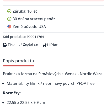
Záruka: 10 let
30 dní na vrácení peněz
Země původu USA
Kód produktu: P00011764
Zeptat se
Tisk
Hlídat
Popis produktu
Praktická forma na 9 máslových sušenek - Nordic Ware.
Materiál: litý hliník / nepřilnavý povrch PFOA free
Rozměry:
22,55 x 22,55 x 9,9 cm