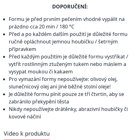
DOPORUČENÍ:
Formu je před prvním pečením vhodné vypálit na
prázdno cca 20 min / 180 °C
Před a po každém dalším použití je důležité formu
ručně opláchnout jemnou houbičku / šetrným
přípravkem
Před každým použitím je důležité formu vystříkat /
vytřít rostlinným ztuženým tukem nebo máslem a
vysypat moukou či kakaem
Pro vymazání formy nepoužívejte: olivový olej,
slunečnicový olej ani jiné běžné stolní oleje!
Je důležité formu plnit pouze ze tří čtvrtin, aby se
zabránilo překypění těsta
Nikdy nepoužívejte drátěnky, abrazivní houbičky či
kovové náčiní
Video k produktu