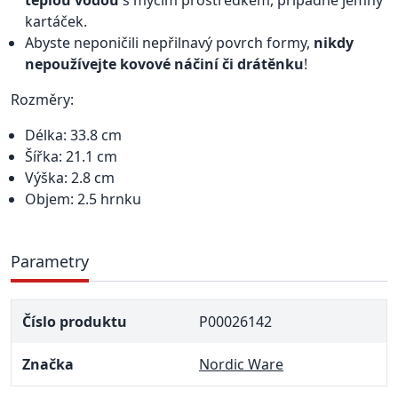
teplou vodou
s mycím prostředkem, případně jemný
kartáček.
Abyste neponičili nepřilnavý povrch formy,
nikdy
nepoužívejte kovové náčiní či drátěnku
!
Rozměry:
Délka: 33.8 cm
Šířka: 21.1 cm
Výška: 2.8 cm
Objem: 2.5 hrnku
Parametry
Číslo produktu
P00026142
Značka
Nordic Ware