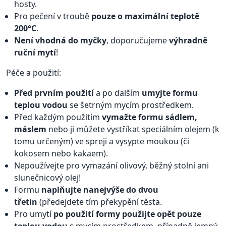
hosty.
Pro pečení v troubě
pouze o maximální teplotě
200°C
.
Není vhodná do myčky
, doporučujeme
výhradně
ruční mytí
!
Péče a použití:
Před prvním použití
a po dalším
umyjte formu
teplou vodou
se šetrným mycím prostředkem.
Před každým použitím
vymažte formu sádlem,
máslem
nebo ji můžete vystříkat speciálním olejem (k
tomu určeným) ve spreji a vysypte moukou (či
kokosem nebo kakaem).
Nepoužívejte pro vymazání olivový, běžný stolní ani
slunečnicový olej!
Formu
naplňujte nanejvýše do dvou
třetin
(předejdete tím překypění těsta.
Pro umytí
po použití formy použijte opět pouze