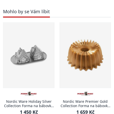
Mohlo by se Vám líbit
Nordic Ware Holiday Silver
Nordic Ware Premier Gold
Collection Forma na bábovku
Collection Forma na bábovku
DOMEČKY
Brilliance, 26 cm
1 450 Kč
1 659 Kč