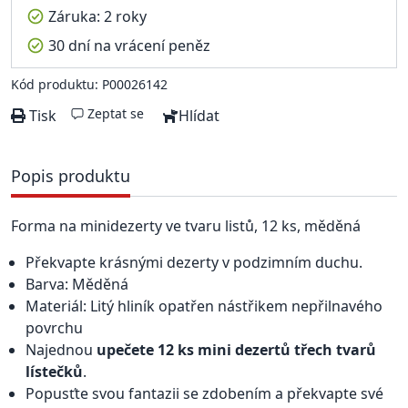
Záruka: 2 roky
30 dní na vrácení peněz
Kód produktu: P00026142
Zeptat se
Tisk
Hlídat
Popis produktu
Forma na minidezerty ve tvaru listů, 12 ks, měděná
Překvapte krásnými dezerty v podzimním duchu.
Barva: Měděná
Materiál: Litý hliník opatřen nástřikem nepřilnavého
povrchu
Najednou
upečete 12 ks mini dezertů třech tvarů
lístečků
.
Popusťte svou fantazii se zdobením a překvapte své