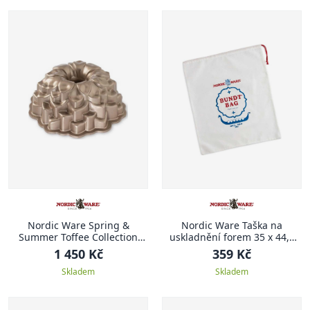
Nordic Ware Spring &
Nordic Ware Taška na
Summer Toffee Collection
uskladnění forem 35 x 44,5
Forma na bábovku 26,7 cm,
cm
1 450 Kč
359 Kč
BLOSSOM KVĚT
Skladem
Skladem