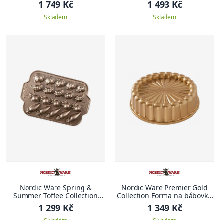
PROPLETENÁ
BÁBOVEK 1,4 l
1 749 Kč
1 493 Kč
Skladem
Skladem
Nordic Ware Spring &
Nordic Ware Premier Gold
Summer Toffee Collection
Collection Forma na bábovku
Forma na mini dortíky ve
1,4 l CHARLOTTE
1 299 Kč
1 349 Kč
tvaru zeleniny, champagne,