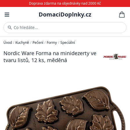
Doprava zdarma na objednávky nad 2000 Kč
DomaciDoplnky.cz
Co hledáte...
Úvod
/
Kuchyně
/
Pečení
/
Formy
/
Speciální
Nordic Ware Forma na minidezerty ve
tvaru listů, 12 ks, měděná