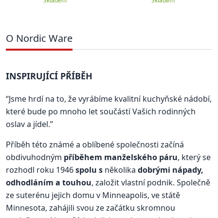
Skladem
0.47 l
Skladem
O Nordic Ware
INSPIRUJÍCÍ PŘÍBĚH
“Jsme hrdí na to, že vyrábíme kvalitní kuchyňské nádobí,
které bude po mnoho let součástí Vašich rodinných
oslav a jídel.”
Příběh této známé a oblíbené společnosti začíná
obdivuhodným
příběhem manželského páru
, který se
rozhodl roku 1946
spolu s
několika
dobrými nápady,
odhodláním a touhou
, založit vlastní podnik. Společně
ze suterénu jejich domu v Minneapolis, ve státě
Minnesota, zahájili svou ze začátku skromnou