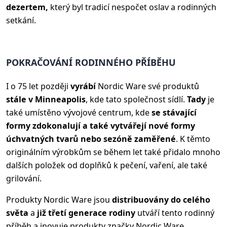
dezertem,
který byl tradicí nespočet oslav a rodinných
setkání.
POKRAČOVÁNÍ RODINNÉHO PŘÍBĚHU
I o 75 let později
vyrábí
Nordic Ware své produktů
stále v Minneapolis
, kde tato společnost sídlí.
Tady
je
také umístěno vývojové centrum, kde
se stávající
formy zdokonalují a také vytvářejí nové formy
úchvatných tvarů nebo sezóně zaměřené
. K těmto
originálním výrobkům se během let také přidalo mnoho
dalších položek od doplňků k pečení, vaření, ale také
grilování.
Produkty Nordic Ware jsou
distribuovány do celého
světa
a
již třetí generace rodiny
utváří tento rodinný
příběh a inovuje produkty značky Nordic Ware.