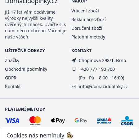
Domacidoplnky.cz
NÁKUP
Vrácení zboží
Již 17 let Vám dodáváme
výrobky nejvyšší kvality
Reklamace zboží
ověřených značek. Uvařte si s
Doručení zboží
námi něco dobrého. Vaření je
naše vášeň.
Platební metody
UŽITEČNÉ ODKAZY
KONTAKT
Značky
Chopinova 298/1, Brno
Obchodní podmínky
+420 777 190 700
GDPR
(Po - Pá 8:00 - 16:00)
Kontakt
info@domacidoplnky.cz
PLATEBNÍ METODY
Cookies nás neminuly