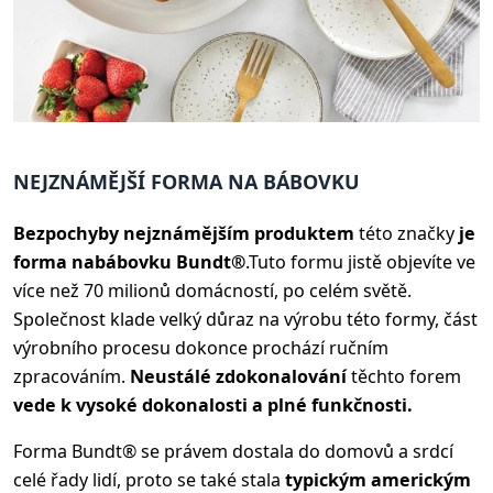
NEJZNÁMĚJŠÍ FORMA NA BÁBOVKU
Bezpochyby nejznámějším produktem
této značky
je
forma na
bábovku Bundt®
.
Tuto formu jistě objevíte ve
více než 70 milionů domácností, po celém světě.
Společnost klade velký důraz na výrobu této formy, část
výrobního procesu dokonce prochází ručním
zpracováním.
Neustálé zdokonalování
těchto forem
vede k vysoké dokonalosti a plné funkčnosti.
Forma Bundt® se právem dostala do domovů a srdcí
celé řady lidí, proto se také stala
typickým americkým