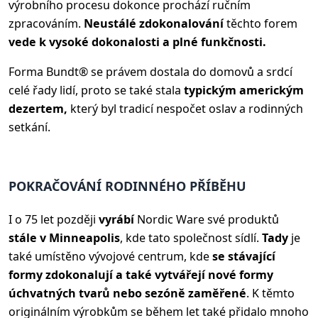
výrobního procesu dokonce prochází ručním
zpracováním.
Neustálé zdokonalování
těchto forem
vede k vysoké dokonalosti a plné funkčnosti.
Forma Bundt® se právem dostala do domovů a srdcí
celé řady lidí, proto se také stala
typickým americkým
dezertem,
který byl tradicí nespočet oslav a rodinných
setkání.
POKRAČOVÁNÍ RODINNÉHO PŘÍBĚHU
I o 75 let později
vyrábí
Nordic Ware své produktů
stále v Minneapolis
, kde tato společnost sídlí.
Tady
je
také umístěno vývojové centrum, kde
se stávající
formy zdokonalují a také vytvářejí nové formy
úchvatných tvarů nebo sezóně zaměřené
. K těmto
originálním výrobkům se během let také přidalo mnoho