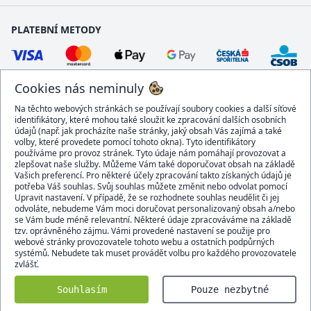
PLATEBNÍ METODY
Cookies nás neminuly
Na těchto webových stránkách se používají soubory cookies a další síťové
identifikátory, které mohou také sloužit ke zpracování dalších osobních
údajů (např. jak procházíte naše stránky, jaký obsah Vás zajímá a také
volby, které provedete pomocí tohoto okna). Tyto identifikátory
používáme pro provoz stránek. Tyto údaje nám pomáhají provozovat a
DOPRAVCI
zlepšovat naše služby. Můžeme Vám také doporučovat obsah na základě
Vašich preferencí. Pro některé účely zpracování takto získaných údajů je
potřeba Váš souhlas. Svůj souhlas můžete změnit nebo odvolat pomocí
Upravit nastavení. V případě, že se rozhodnete souhlas neudělit či jej
odvoláte, nebudeme Vám moci doručovat personalizovaný obsah a/nebo
se Vám bude méně relevantní. Některé údaje zpracováváme na základě
BEZPEČNÝ OBCHOD
tzv. oprávněného zájmu. Vámi provedené nastavení se použije pro
webové stránky provozovatele tohoto webu a ostatních podpůrných
systémů. Nebudete tak muset provádět volbu pro každého provozovatele
zvlášť.
Domacidoplnky.cz © 2007 - 2026
Souhlasím
Pouze nezbytné
Všechna práva vyhrazena.