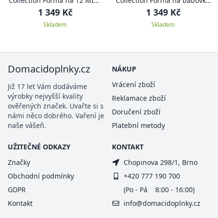
Collection Forma na 12 MINI
Collection Forma na bábovku
BÁBOVEK
1,4 l CHARLOTTE
1 349 Kč
1 349 Kč
Skladem
Skladem
Domacidoplnky.cz
NÁKUP
Vrácení zboží
Již 17 let Vám dodáváme
výrobky nejvyšší kvality
Reklamace zboží
ověřených značek. Uvařte si s
Doručení zboží
námi něco dobrého. Vaření je
naše vášeň.
Platební metody
UŽITEČNÉ ODKAZY
KONTAKT
Značky
Chopinova 298/1, Brno
Obchodní podmínky
+420 777 190 700
GDPR
(Po - Pá 8:00 - 16:00)
Kontakt
info@domacidoplnky.cz