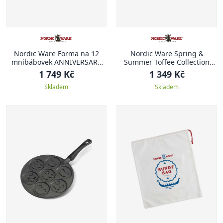
Nordic Ware Forma na 12
Nordic Ware Spring &
mnibábovek ANNIVERSARY
Summer Toffee Collection
PROPLETENÁ
Forma LUČNÍ KVĚTY
1 749 Kč
1 349 Kč
Skladem
Skladem