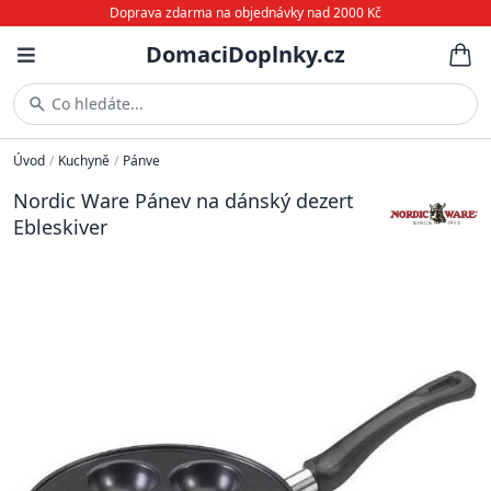
Doprava zdarma na objednávky nad 2000 Kč
DomaciDoplnky.cz
Co hledáte...
Úvod
/
Kuchyně
/
Pánve
Nordic Ware Pánev na dánský dezert
Ebleskiver