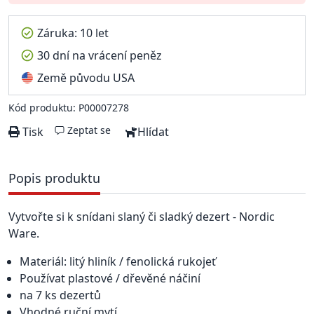
Záruka: 10 let
30 dní na vrácení peněz
Země původu USA
Kód produktu: P00007278
Zeptat se
Tisk
Hlídat
Popis produktu
Vytvořte si k snídani slaný či sladký dezert - Nordic
Ware.
Materiál: litý hliník / fenolická rukojeť
Používat plastové / dřevěné náčiní
na 7 ks dezertů
Vhodné ruční mytí