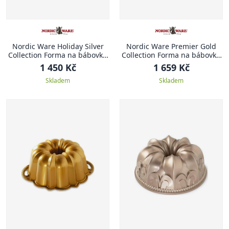
Nordic Ware Holiday Silver
Nordic Ware Premier Gold
Collection Forma na bábovku
Collection Forma na bábovku
DOMEČKY
Brilliance, 26 cm
1 450 Kč
1 659 Kč
Skladem
Skladem