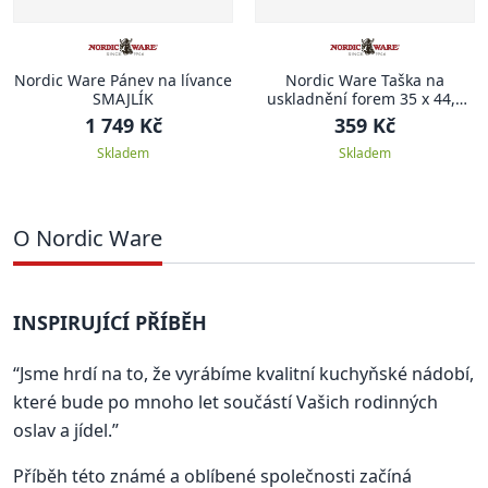
Nordic Ware Pánev na lívance
Nordic Ware Taška na
SMAJLÍK
uskladnění forem 35 x 44,5
cm
1 749 Kč
359 Kč
Skladem
Skladem
O Nordic Ware
INSPIRUJÍCÍ PŘÍBĚH
“Jsme hrdí na to, že vyrábíme kvalitní kuchyňské nádobí,
které bude po mnoho let součástí Vašich rodinných
oslav a jídel.”
Příběh této známé a oblíbené společnosti začíná