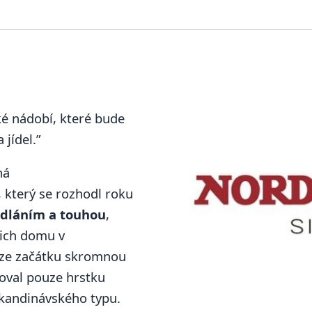
ké nádobí, které bude
 jídel.”
ná
, který se rozhodl roku
dláním a touhou
,
jich domu v
u ze začátku skromnou
oval pouze hrstku
 skandinávského typu.