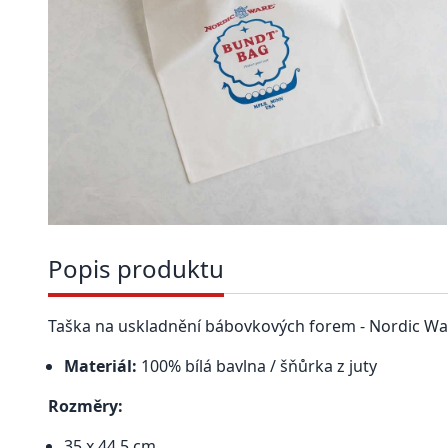
Popis produktu
Taška na uskladnění bábovkových forem - Nordic Wa
Materiál:
100% bílá bavlna / šňůrka z juty
Rozměry:
35 x 44,5 cm