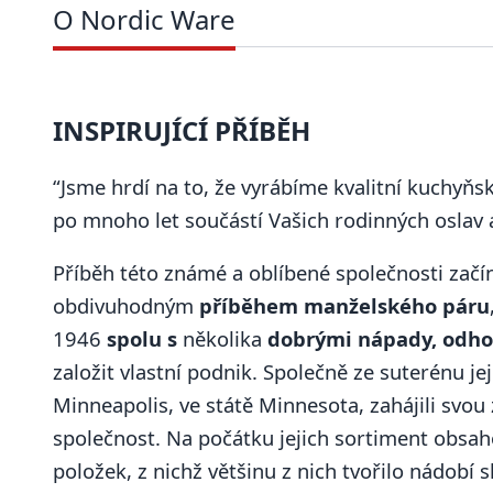
O Nordic Ware
INSPIRUJÍCÍ PŘÍBĚH
“Jsme hrdí na to, že vyrábíme kvalitní kuchyňs
po mnoho let součástí Vašich rodinných oslav a
Příběh této známé a oblíbené společnosti začí
obdivuhodným
příběhem manželského páru
1946
spolu s
několika
dobrými nápady, odho
založit vlastní podnik. Společně ze suterénu je
Minneapolis, ve státě Minnesota, zahájili svo
společnost. Na počátku jejich sortiment obsah
položek, z nichž většinu z nich tvořilo nádobí