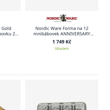
 Gold
Nordic Ware Forma na 12
bovku 20
mnibábovek ANNIVERSARY
Y
PROPLETENÁ
1 749 Kč
Skladem