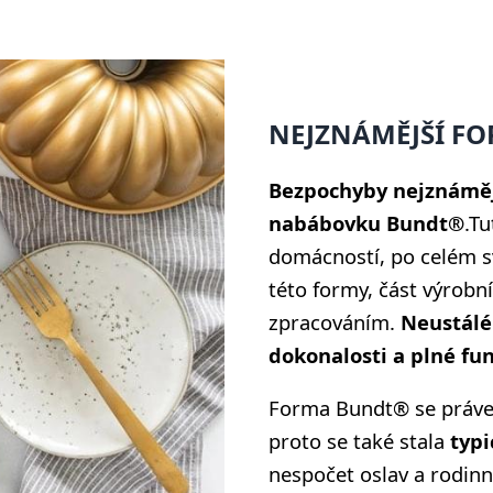
NEJZNÁMĚJŠÍ F
Bezpochyby nejznámě
na
bábovku Bundt®
.
Tu
domácností, po celém s
této formy, část výrob
zpracováním.
Neustálé
dokonalosti a plné fun
Forma Bundt® se právem
proto se také stala
typ
nespočet oslav a rodinn