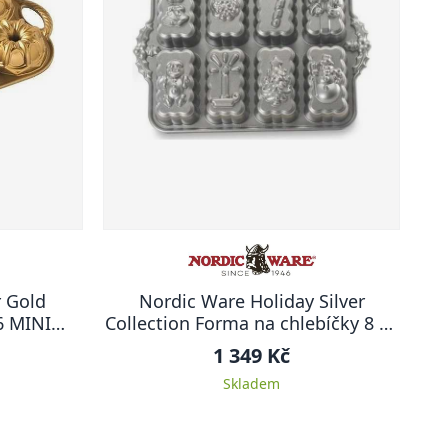
 Gold
Nordic Ware Holiday Silver
6 MINI
Collection Forma na chlebíčky 8 ks
VÁNOCE
1 349 Kč
Skladem