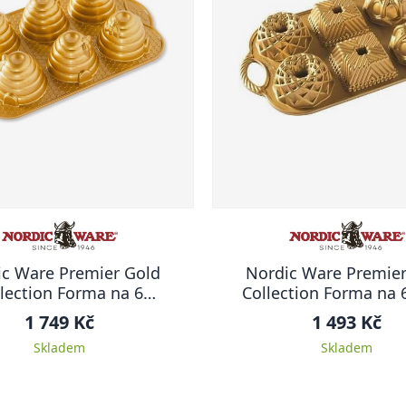
ic Ware Premier Gold
Nordic Ware Premier
lection Forma na 6
Collection Forma na 
ibábovek VČELÍ ÚL
BÁBOVEK 1,4 l
1 749 Kč
1 493 Kč
Skladem
Skladem