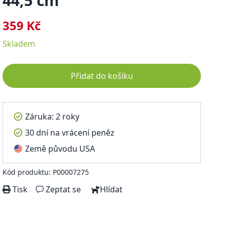
44,5 cm
359 Kč
Skladem
Přidat do košíku
Záruka: 2 roky
30 dní na vrácení peněz
Země původu USA
Kód produktu: P00007275
Tisk
Zeptat se
Hlídat