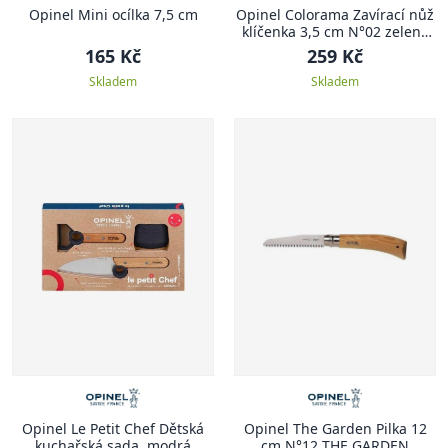
Opinel Mini ocílka 7,5 cm
Opinel Colorama Zavírací nůž
klíčenka 3,5 cm N°02 zelená
COLORAMA
165 Kč
259 Kč
Skladem
Skladem
Opinel Le Petit Chef Dětská
Opinel The Garden Pilka 12
kuchařská sada, modrá
cm N°12 THE GARDEN