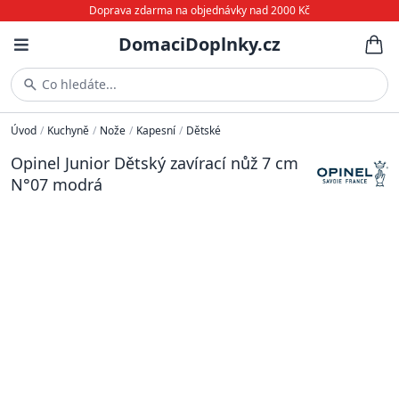
Doprava zdarma na objednávky nad 2000 Kč
DomaciDoplnky.cz
Co hledáte...
Úvod
/
Kuchyně
/
Nože
/
Kapesní
/
Dětské
Opinel Junior Dětský zavírací nůž 7 cm
N°07 modrá