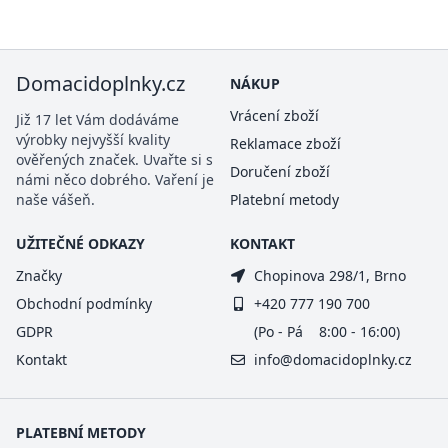
Domacidoplnky.cz
NÁKUP
Vrácení zboží
Již 17 let Vám dodáváme
výrobky nejvyšší kvality
Reklamace zboží
ověřených značek. Uvařte si s
Doručení zboží
námi něco dobrého. Vaření je
naše vášeň.
Platební metody
UŽITEČNÉ ODKAZY
KONTAKT
Značky
Chopinova 298/1, Brno
Obchodní podmínky
+420 777 190 700
GDPR
(Po - Pá 8:00 - 16:00)
Kontakt
info@domacidoplnky.cz
PLATEBNÍ METODY