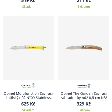
519 Kč
211 Kč
Skladem
Skladem
Opinel Multifunction Zavírací
Opinel The Garden Zavírací
kutilský nůž N°09 Stainless
zahradnický nůž 8,5 cm N°8
Steel, DIY žlutý, blistr - Opinel
625 Kč
329 Kč
Skladem
Skladem