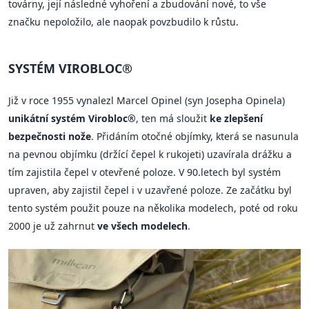
továrny, její následné vyhoření a zbudování nové, to vše
značku nepoložilo, ale naopak povzbudilo k růstu.
SYSTÉM VIROBLOC®
Již v roce 1955 vynalezl Marcel Opinel (syn Josepha Opinela)
unikátní systém Virobloc®
, ten má sloužit
ke zlepšení
bezpečnosti nože
. Přidáním otočné objímky, která se nasunula
na pevnou objímku (držící čepel k rukojeti) uzavírala drážku a
tím zajistila čepel v otevřené poloze. V 90.letech byl systém
upraven, aby zajistil čepel i v uzavřené poloze. Ze začátku byl
tento systém použit pouze na několika modelech, poté od roku
2000 je už zahrnut
ve všech modelech
.