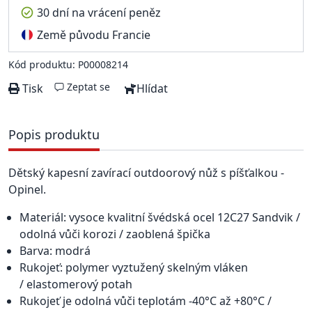
30 dní na vrácení peněz
Země původu Francie
Kód produktu: P00008214
Zeptat se
Tisk
Hlídat
Popis produktu
Dětský kapesní zavírací outdoorový nůž s píšťalkou -
Opinel.
Materiál: vysoce kvalitní švédská ocel 12C27 Sandvik /
odolná vůči korozi / zaoblená špička
Barva: modrá
Rukojeť: polymer vyztužený skelným vláken
/
elastomerový potah
Rukojeť je odolná vůči teplotám -40°C až +80°C /