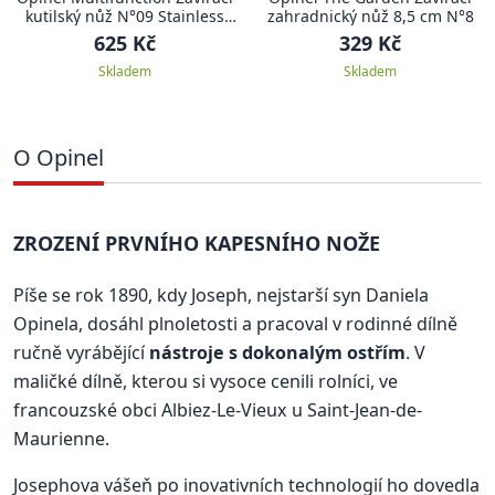
kutilský nůž N°09 Stainless
zahradnický nůž 8,5 cm N°8
Steel, DIY žlutý, blistr - Opinel
625 Kč
329 Kč
Skladem
Skladem
O Opinel
ZROZENÍ PRVNÍHO KAPESNÍHO NOŽE
Píše se rok 1890, kdy Joseph, nejstarší syn Daniela
Opinela, dosáhl plnoletosti a pracoval v rodinné dílně
ručně vyrábějící
nástroje s dokonalým ostřím
. V
maličké dílně, kterou si vysoce cenili rolníci, ve
francouzské obci Albiez-Le-Vieux u Saint-Jean-de-
Maurienne.
Josephova vášeň po inovativních technologií ho dovedla