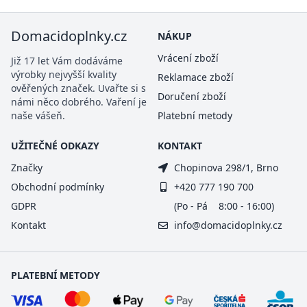
Domacidoplnky.cz
NÁKUP
Vrácení zboží
Již 17 let Vám dodáváme
výrobky nejvyšší kvality
Reklamace zboží
ověřených značek. Uvařte si s
Doručení zboží
námi něco dobrého. Vaření je
naše vášeň.
Platební metody
UŽITEČNÉ ODKAZY
KONTAKT
Značky
Chopinova 298/1, Brno
Obchodní podmínky
+420 777 190 700
GDPR
(Po - Pá 8:00 - 16:00)
Kontakt
info@domacidoplnky.cz
PLATEBNÍ METODY