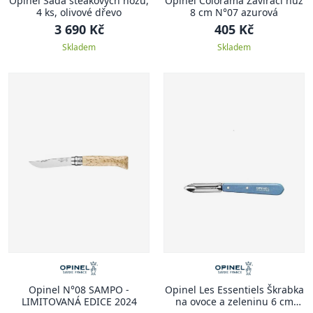
Opinel Sada steakových nožů,
Opinel Colorama Zavírací nůž
4 ks, olivové dřevo
8 cm N°07 azurová
3 690 Kč
405 Kč
Skladem
Skladem
Opinel N°08 SAMPO -
Opinel Les Essentiels Škrabka
LIMITOVANÁ EDICE 2024
na ovoce a zeleninu 6 cm