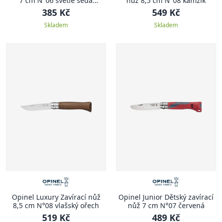
7 cm N°06 světle šedá
nůž 8,5 cm N°08 kamzík
COLORAMA
385 Kč
549 Kč
Skladem
Skladem
Opinel Luxury Zavírací nůž
Opinel Junior Dětský zavírací
8,5 cm N°08 vlašský ořech
nůž 7 cm N°07 červená
519 Kč
489 Kč