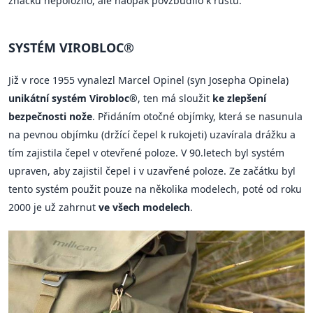
značku nepoložilo, ale naopak povzbudilo k růstu.
SYSTÉM VIROBLOC®
Již v roce 1955 vynalezl Marcel Opinel (syn Josepha Opinela)
unikátní systém Virobloc®
, ten má sloužit
ke zlepšení
bezpečnosti nože
. Přidáním otočné objímky, která se nasunula
na pevnou objímku (držící čepel k rukojeti) uzavírala drážku a
tím zajistila čepel v otevřené poloze. V 90.letech byl systém
upraven, aby zajistil čepel i v uzavřené poloze. Ze začátku byl
tento systém použit pouze na několika modelech, poté od roku
2000 je už zahrnut
ve všech modelech
.