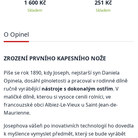
N°115 modrá
1 600 Kč
251 Kč
Skladem
Skladem
O Opinel
ZROZENÍ PRVNÍHO KAPESNÍHO NOŽE
Píše se rok 1890, kdy Joseph, nejstarší syn Daniela
Opinela, dosáhl plnoletosti a pracoval v rodinné dílně
ručně vyrábějící
nástroje s dokonalým ostřím
. V
maličké dílně, kterou si vysoce cenili rolníci, ve
francouzské obci Albiez-Le-Vieux u Saint-Jean-de-
Maurienne.
Josephova vášeň po inovativních technologií ho dovedla
k myšlence vymyslet předmět, který se bude vyrábět