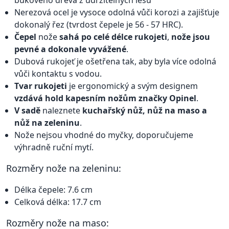
Nerezová ocel je vysoce odolná vůči korozi a zajišťuje
dokonalý řez (tvrdost čepele je 56 - 57 HRC).
Čepel
nože
sahá po celé délce rukojeti
,
nože jsou
pevné a dokonale vyvážené
.
Dubová rukojeť je ošetřena tak, aby byla více odolná
vůči kontaktu s vodou.
Tvar rukojeti
je ergonomický a svým designem
vzdává hold kapesním nožům značky Opinel
.
V sadě
naleznete
kuchařský nůž, nůž na maso a
nůž na zeleninu
.
Nože nejsou vhodné do myčky, doporučujeme
výhradně ruční mytí.
Rozměry nože na zeleninu:
Délka čepele: 7.6 cm
Celková délka: 17.7 cm
Rozměry nože na maso: