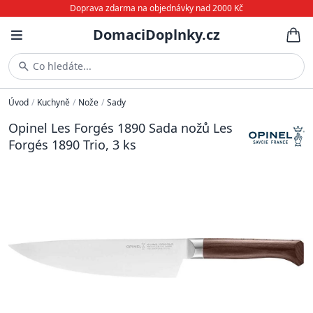
Doprava zdarma na objednávky nad 2000 Kč
DomaciDoplnky.cz
Co hledáte...
Úvod
/
Kuchyně
/
Nože
/
Sady
Opinel Les Forgés 1890 Sada nožů Les
Forgés 1890 Trio, 3 ks