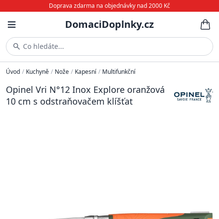
Doprava zdarma na objednávky nad 2000 Kč
DomaciDoplnky.cz
Co hledáte...
Úvod
/
Kuchyně
/
Nože
/
Kapesní
/
Multifunkční
Opinel Vri N°12 Inox Explore oranžová
10 cm s odstraňovačem klíšťat