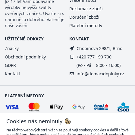
Vrácení zboží
Již 17 let Vám dodáváme
výrobky nejvyšší kvality
Reklamace zboží
ověřených značek. Uvařte si s
Doručení zboží
námi něco dobrého. Vaření je
naše vášeň.
Platební metody
UŽITEČNÉ ODKAZY
KONTAKT
Značky
Chopinova 298/1, Brno
Obchodní podmínky
+420 777 190 700
GDPR
(Po - Pá 8:00 - 16:00)
Kontakt
info@domacidoplnky.cz
PLATEBNÍ METODY
Cookies nás neminuly
Na těchto webových stránkách se používají soubory cookies a další síťové
identifikátory, které mohou také sloužit ke zpracování dalších osobních