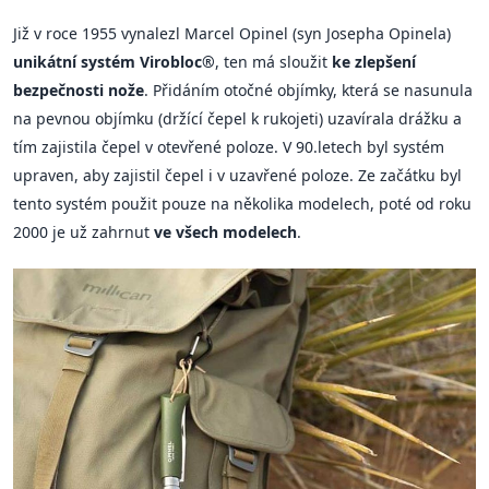
Již v roce 1955 vynalezl Marcel Opinel (syn Josepha Opinela)
unikátní systém Virobloc®
, ten má sloužit
ke zlepšení
bezpečnosti nože
. Přidáním otočné objímky, která se nasunula
na pevnou objímku (držící čepel k rukojeti) uzavírala drážku a
tím zajistila čepel v otevřené poloze. V 90.letech byl systém
upraven, aby zajistil čepel i v uzavřené poloze. Ze začátku byl
tento systém použit pouze na několika modelech, poté od roku
2000 je už zahrnut
ve všech modelech
.