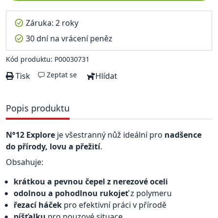
Záruka: 2 roky
30 dní na vrácení peněz
Kód produktu: P00030731
Zeptat se
Tisk
Hlídat
Popis produktu
N°12 Explore
je všestranný nůž ideální pro
nadšence
do přírody, lovu a přežití
.
Obsahuje:
krátkou a pevnou čepel z nerezové oceli
odolnou a pohodlnou rukojeť
z polymeru
řezací háček
pro efektivní práci v přírodě
píšťalku
pro nouzové situace