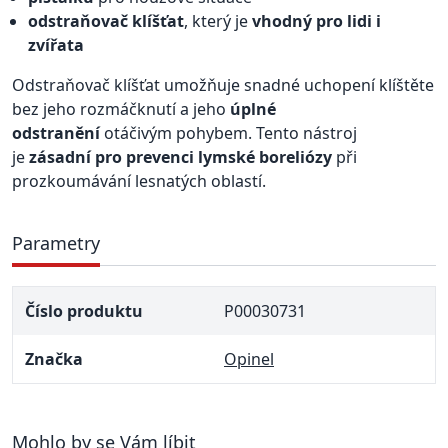
odstraňovač klíšťat
, který je
vhodný pro lidi i
zvířata
Odstraňovač klíšťat umožňuje snadné uchopení klíštěte
bez jeho rozmáčknutí a jeho
úplné
odstranění
otáčivým pohybem. Tento nástroj
je
zásadní pro prevenci lymské boreliózy
při
prozkoumávání lesnatých oblastí.
Parametry
Číslo produktu
P00030731
Značka
Opinel
Mohlo by se Vám líbit