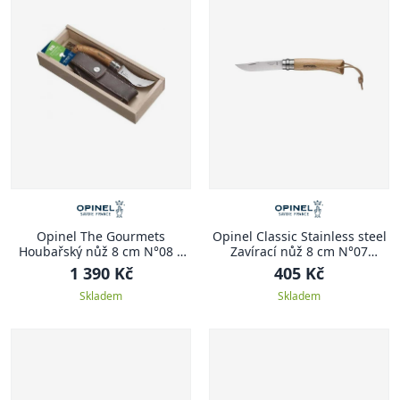
Opinel The Gourmets
Opinel Classic Stainless steel
Houbařský nůž 8 cm N°08 +
Zavírací nůž 8 cm N°07
pouzdro
adventurer CLASSIC
1 390 Kč
405 Kč
STAINLESS STEEL
Skladem
Skladem