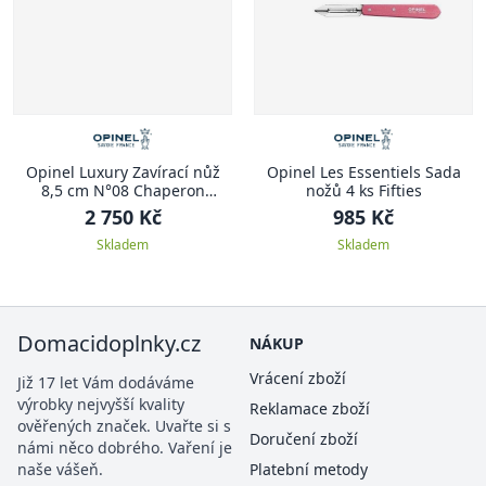
Opinel Luxury Zavírací nůž
Opinel Les Essentiels Sada
8,5 cm N°08 Chaperon
nožů 4 ks Fifties
LUXURY
2 750 Kč
985 Kč
Skladem
Skladem
Domacidoplnky.cz
NÁKUP
Vrácení zboží
Již 17 let Vám dodáváme
výrobky nejvyšší kvality
Reklamace zboží
ověřených značek. Uvařte si s
Doručení zboží
námi něco dobrého. Vaření je
naše vášeň.
Platební metody