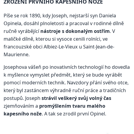
ZROZENÍ PRVNÍHO KAPESNÍHO NOŽE
Píše se rok 1890, kdy Joseph, nejstarší syn Daniela
Opinela, dosáhl plnoletosti a pracoval v rodinné dílně
ručně vyrábějící
nástroje s dokonalým ostřím
. V
maličké dílně, kterou si vysoce cenili rolníci, ve
francouzské obci Albiez-Le-Vieux u Saint-Jean-de-
Maurienne.
Josephova vášeň po inovativních technologií ho dovedla
k myšlence vymyslet předmět, který se bude vyrábět
pomocí moderních technik. Navzdory přání svého otce,
který byl zastáncem výhradně ruční práce a tradičních
postupů. Joseph
strávil veškerý svůj volný čas
zjemňováním a
promýšlením tvaru malého
kapesního nože
. A tak se zrodil první Opinel.