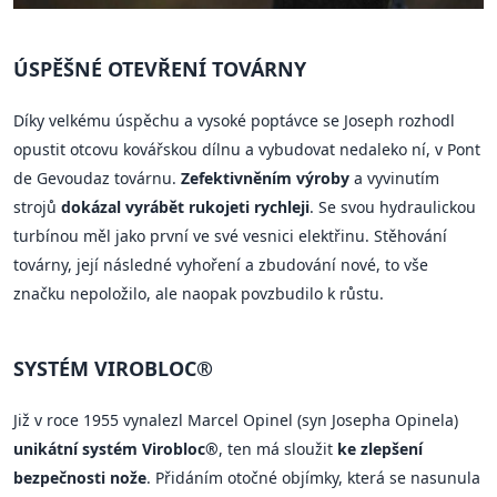
ÚSPĚŠNÉ OTEVŘENÍ TOVÁRNY
Díky velkému úspěchu a vysoké poptávce se Joseph rozhodl
opustit otcovu kovářskou dílnu a vybudovat nedaleko ní, v Pont
de Gevoudaz továrnu.
Zefektivněním výroby
a vyvinutím
strojů
dokázal vyrábět rukojeti rychleji
. Se svou hydraulickou
turbínou měl jako první ve své vesnici elektřinu. Stěhování
továrny, její následné vyhoření a zbudování nové, to vše
značku nepoložilo, ale naopak povzbudilo k růstu.
SYSTÉM VIROBLOC®
Již v roce 1955 vynalezl Marcel Opinel (syn Josepha Opinela)
unikátní systém Virobloc®
, ten má sloužit
ke zlepšení
bezpečnosti nože
. Přidáním otočné objímky, která se nasunula