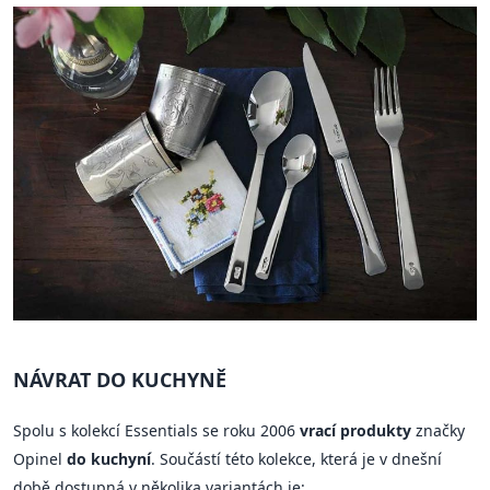
NÁVRAT DO KUCHYNĚ
Spolu s kolekcí Essentials se roku 2006
vrací produkty
značky
Opinel
do kuchyní
. Součástí této kolekce, která je v dnešní
době dostupná v několika variantách je: