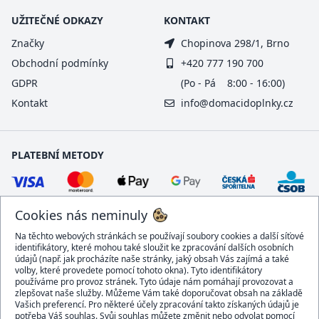
UŽITEČNÉ ODKAZY
KONTAKT
Značky
Chopinova 298/1, Brno
Obchodní podmínky
+420 777 190 700
GDPR
(Po - Pá 8:00 - 16:00)
Kontakt
info@domacidoplnky.cz
PLATEBNÍ METODY
Cookies nás neminuly
Na těchto webových stránkách se používají soubory cookies a další síťové
identifikátory, které mohou také sloužit ke zpracování dalších osobních
údajů (např. jak procházíte naše stránky, jaký obsah Vás zajímá a také
volby, které provedete pomocí tohoto okna). Tyto identifikátory
používáme pro provoz stránek. Tyto údaje nám pomáhají provozovat a
DOPRAVCI
zlepšovat naše služby. Můžeme Vám také doporučovat obsah na základě
Vašich preferencí. Pro některé účely zpracování takto získaných údajů je
potřeba Váš souhlas. Svůj souhlas můžete změnit nebo odvolat pomocí