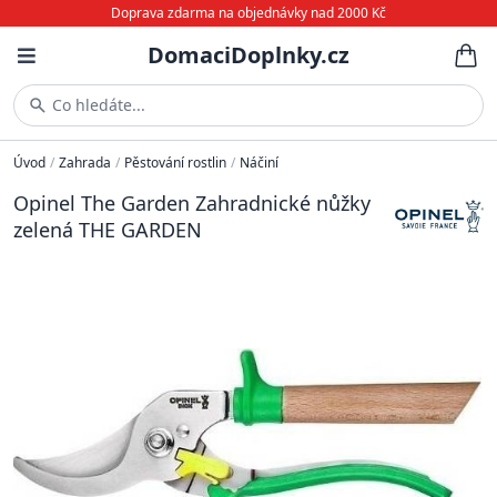
Doprava zdarma na objednávky nad 2000 Kč
DomaciDoplnky.cz
Co hledáte...
Úvod
/
Zahrada
/
Pěstování rostlin
/
Náčiní
Opinel The Garden Zahradnické nůžky
zelená THE GARDEN