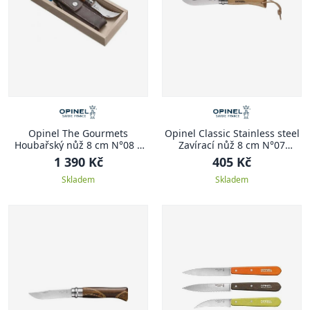
Opinel The Gourmets
Opinel Classic Stainless steel
Houbařský nůž 8 cm N°08 +
Zavírací nůž 8 cm N°07
pouzdro
adventurer CLASSIC
1 390 Kč
405 Kč
STAINLESS STEEL
Skladem
Skladem