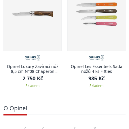
Opinel Luxury Zavírací nůž
Opinel Les Essentiels Sada
8,5 cm N°08 Chaperon
nožů 4 ks Fifties
LUXURY
2 750 Kč
985 Kč
Skladem
Skladem
O Opinel