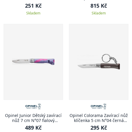
N°115 zelená
MULTIFUNCTION
251 Kč
815 Kč
Skladem
Skladem
Opinel Junior Dětský zavírací
Opinel Colorama Zavírací nůž
nůž 7 cm N°07 fialový
klíčenka 5 cm N°04 černá
OUTDOOR JUNIOR
COLORAMA
489 Kč
295 Kč