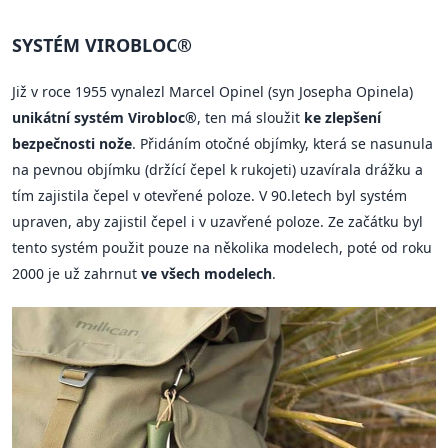
SYSTÉM VIROBLOC®
Již v roce 1955 vynalezl Marcel Opinel (syn Josepha Opinela)
unikátní systém Virobloc®
, ten má sloužit
ke zlepšení
bezpečnosti nože
. Přidáním otočné objímky, která se nasunula
na pevnou objímku (držící čepel k rukojeti) uzavírala drážku a
tím zajistila čepel v otevřené poloze. V 90.letech byl systém
upraven, aby zajistil čepel i v uzavřené poloze. Ze začátku byl
tento systém použit pouze na několika modelech, poté od roku
2000 je už zahrnut
ve všech modelech
.