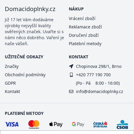
Domacidoplnky.cz
NÁKUP
Vrácení zboží
Již 17 let Vám dodáváme
výrobky nejvyšší kvality
Reklamace zboží
ověřených značek. Uvařte si s
Doručení zboží
námi něco dobrého. Vaření je
naše vášeň.
Platební metody
UŽITEČNÉ ODKAZY
KONTAKT
Značky
Chopinova 298/1, Brno
Obchodní podmínky
+420 777 190 700
GDPR
(Po - Pá 8:00 - 16:00)
Kontakt
info@domacidoplnky.cz
PLATEBNÍ METODY