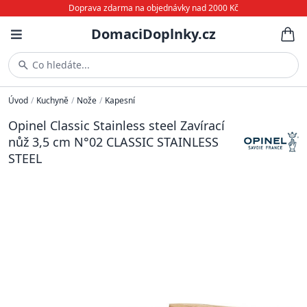
Doprava zdarma na objednávky nad 2000 Kč
DomaciDoplnky.cz
Co hledáte...
Úvod
/
Kuchyně
/
Nože
/
Kapesní
Opinel Classic Stainless steel Zavírací
nůž 3,5 cm N°02 CLASSIC STAINLESS
STEEL