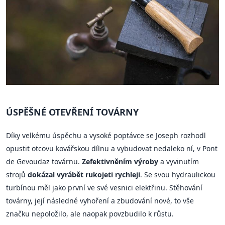
ÚSPĚŠNÉ OTEVŘENÍ TOVÁRNY
Díky velkému úspěchu a vysoké poptávce se Joseph rozhodl
opustit otcovu kovářskou dílnu a vybudovat nedaleko ní, v Pont
de Gevoudaz továrnu.
Zefektivněním výroby
a vyvinutím
strojů
dokázal vyrábět rukojeti rychleji
. Se svou hydraulickou
turbínou měl jako první ve své vesnici elektřinu. Stěhování
továrny, její následné vyhoření a zbudování nové, to vše
značku nepoložilo, ale naopak povzbudilo k růstu.