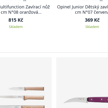
ultifunction Zavírací nůž
Opinel Junior Dětský zaví
5 cm N°08 oranžová
cm N°07 červen
MULTIFUNCTION
815 Kč
369 Kč
Skladem
Skladem