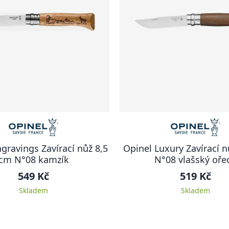
gravings Zavírací nůž 8,5
Opinel Luxury Zavírací n
cm N°08 kamzík
N°08 vlašský oře
549 Kč
519 Kč
Skladem
Skladem