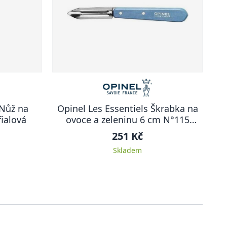
 Nůž na
Opinel Les Essentiels Škrabka na
ialová
ovoce a zeleninu 6 cm N°115
modrá
251 Kč
Skladem