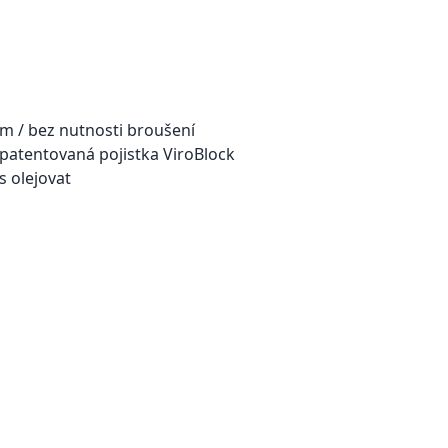
em / bez nutnosti broušení
 patentovaná pojistka ViroBlock
s olejovat