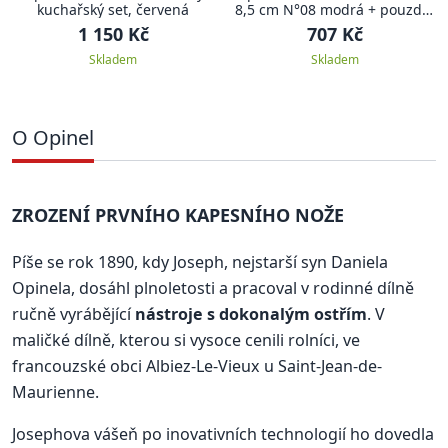
kuchařský set, červená
8,5 cm N°08 modrá + pouzdro
COLORAMA
1 150 Kč
707 Kč
Skladem
Skladem
O Opinel
ZROZENÍ PRVNÍHO KAPESNÍHO NOŽE
Píše se rok 1890, kdy Joseph, nejstarší syn Daniela
Opinela, dosáhl plnoletosti a pracoval v rodinné dílně
ručně vyrábějící
nástroje s dokonalým ostřím
. V
maličké dílně, kterou si vysoce cenili rolníci, ve
francouzské obci Albiez-Le-Vieux u Saint-Jean-de-
Maurienne.
Josephova vášeň po inovativních technologií ho dovedla