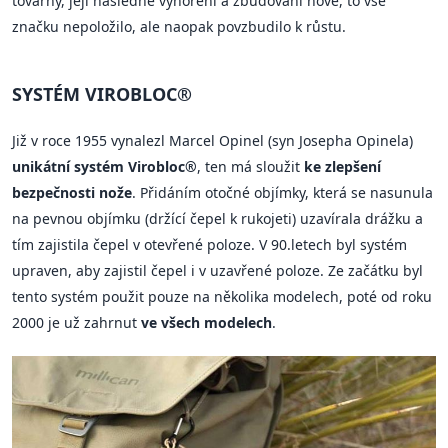
továrny, její následné vyhoření a zbudování nové, to vše
značku nepoložilo, ale naopak povzbudilo k růstu.
SYSTÉM VIROBLOC®
Již v roce 1955 vynalezl Marcel Opinel (syn Josepha Opinela)
unikátní systém Virobloc®
, ten má sloužit
ke zlepšení
bezpečnosti nože
. Přidáním otočné objímky, která se nasunula
na pevnou objímku (držící čepel k rukojeti) uzavírala drážku a
tím zajistila čepel v otevřené poloze. V 90.letech byl systém
upraven, aby zajistil čepel i v uzavřené poloze. Ze začátku byl
tento systém použit pouze na několika modelech, poté od roku
2000 je už zahrnut
ve všech modelech
.