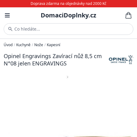
Doprava zdarma na objednávky nad 2000 Kč
DomaciDoplnky.cz
Co hledáte...
Úvod
/
Kuchyně
/
Nože
/
Kapesní
Opinel Engravings Zavírací nůž 8,5 cm
N°08 jelen ENGRAVINGS