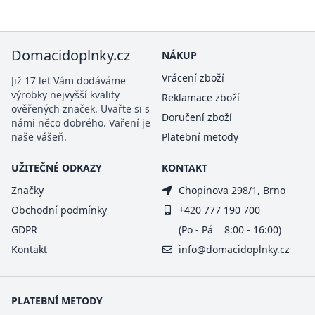
Domacidoplnky.cz
NÁKUP
Vrácení zboží
Již 17 let Vám dodáváme
výrobky nejvyšší kvality
Reklamace zboží
ověřených značek. Uvařte si s
Doručení zboží
námi něco dobrého. Vaření je
naše vášeň.
Platební metody
UŽITEČNÉ ODKAZY
KONTAKT
Značky
Chopinova 298/1, Brno
Obchodní podmínky
+420 777 190 700
GDPR
(Po - Pá 8:00 - 16:00)
Kontakt
info@domacidoplnky.cz
PLATEBNÍ METODY