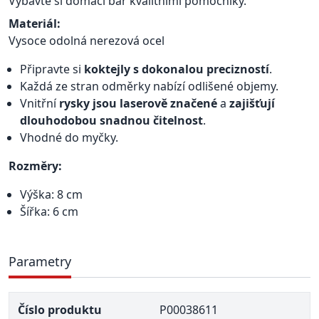
Vybavte si domácí bar kvalitními pomocníky.
Materiál:
Vysoce odolná nerezová ocel
Připravte si
koktejly s dokonalou precizností
.
Každá ze stran odměrky nabízí odlišené objemy.
Vnitřní
rysky jsou laserově značené
a
zajišťují
dlouhodobou snadnou čitelnost
.
Vhodné do myčky.
Rozměry:
Výška: 8 cm
Šířka: 6 cm
Parametry
Číslo produktu
P00038611