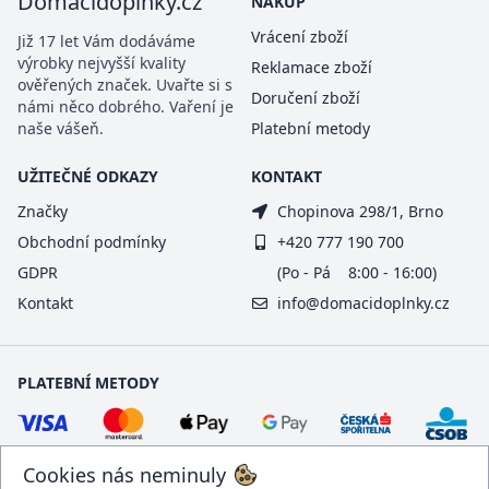
Domacidoplnky.cz
NÁKUP
Vrácení zboží
Již 17 let Vám dodáváme
výrobky nejvyšší kvality
Reklamace zboží
ověřených značek. Uvařte si s
Doručení zboží
námi něco dobrého. Vaření je
naše vášeň.
Platební metody
UŽITEČNÉ ODKAZY
KONTAKT
Značky
Chopinova 298/1, Brno
Obchodní podmínky
+420 777 190 700
GDPR
(Po - Pá 8:00 - 16:00)
Kontakt
info@domacidoplnky.cz
PLATEBNÍ METODY
Cookies nás neminuly