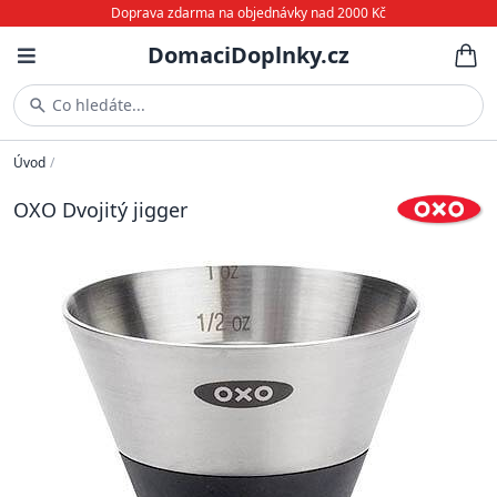
Doprava zdarma na objednávky nad 2000 Kč
DomaciDoplnky.cz
Co hledáte...
Úvod
/
OXO Dvojitý jigger