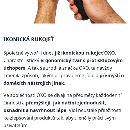
IKONICKÁ RUKOJEŤ
Společně vytvořili dnes
již ikonickou rukojeť OXO
.
Charakteristický
ergonomický tvar s protiskluzovým
úchopem
. A tak se zrodila značka OXO, ta navždy
změnila způsob, jakým připravujeme jídlo a
přemýšlí o
domácích nástrojích jinak
.
Ve společnosti OXO se dívají na předměty každodenní
činnosti a
přemýšlejí, jak náčiní zjednodušit,
usnadnit a navrhnout lépe
. Vidí neustále příležitosti
ke zlepšování produktů tak, aby ulehčily práci svým
uživatelům.