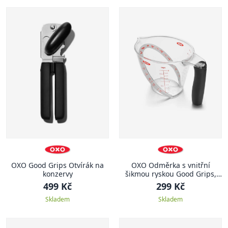
OXO Good Grips Otvírák na
OXO Odměrka s vnitřní
konzervy
šikmou ryskou Good Grips,
500 ml
499 Kč
299 Kč
Skladem
Skladem