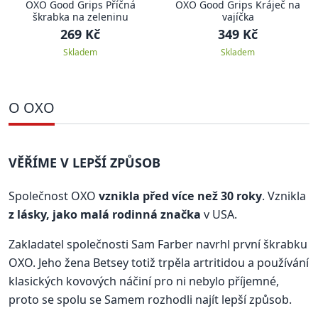
OXO Good Grips Příčná
OXO Good Grips Kráječ na
škrabka na zeleninu
vajíčka
269 Kč
349 Kč
Skladem
Skladem
O OXO
VĚŘÍME V LEPŠÍ ZPŮSOB
Společnost OXO
vznikla před více než 30 roky
. Vznikla
z lásky, jako malá rodinná značka
v USA.
Zakladatel společnosti Sam Farber navrhl první škrabku
OXO. Jeho žena Betsey totiž trpěla artritidou a používání
klasických kovových náčiní pro ni nebylo příjemné,
proto se spolu se Samem rozhodli najít lepší způsob.