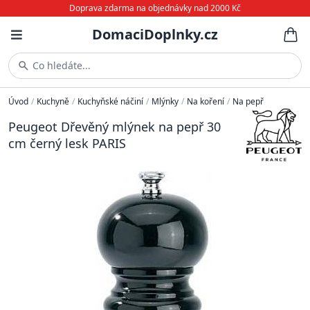
Doprava zdarma na objednávky nad 2000 Kč
DomaciDoplnky.cz
Co hledáte...
Úvod
/
Kuchyně
/
Kuchyňské náčiní
/
Mlýnky
/
Na koření
/
Na pepř
Peugeot Dřevěný mlýnek na pepř 30
cm černý lesk PARIS