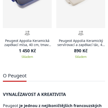
Peugeot Appolia Keramická
Peugeot Appolia Keramický
zapékací mísa, 40 cm, tmavě
servírovací a zapékací tác, 40
modrá
cm, slonová kost
1 450 Kč
890 Kč
Skladem
Skladem
O Peugeot
VYNALÉZAVOST A KREATIVITA
Peugeot
je jednou z nejikoničtějších francouzských