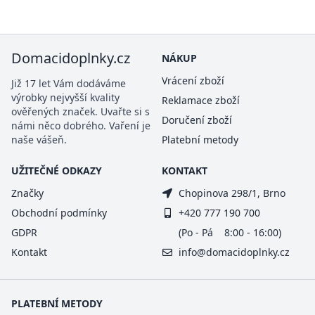
Domacidoplnky.cz
NÁKUP
Vrácení zboží
Již 17 let Vám dodáváme
výrobky nejvyšší kvality
Reklamace zboží
ověřených značek. Uvařte si s
Doručení zboží
námi něco dobrého. Vaření je
naše vášeň.
Platební metody
UŽITEČNÉ ODKAZY
KONTAKT
Značky
Chopinova 298/1, Brno
Obchodní podmínky
+420 777 190 700
GDPR
(Po - Pá 8:00 - 16:00)
Kontakt
info@domacidoplnky.cz
PLATEBNÍ METODY