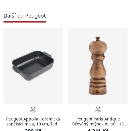
Další od Peugeot
Peugeot Appolia Keramická
Peugeot Paris Antique
zapékací mísa, 19 cm, šedá
Dřevěný mlýnek na sůl, 18
břidlicová
cm, přírodní
390 Kč
1 341 Kč