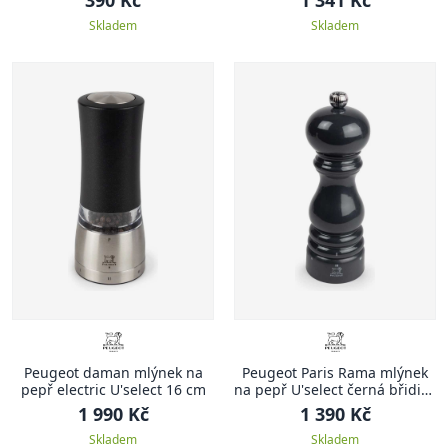
Skladem
Skladem
Peugeot daman mlýnek na
Peugeot Paris Rama mlýnek
pepř electric U'select 16 cm
na pepř U'select černá břidice
18 cm
1 990 Kč
1 390 Kč
Skladem
Skladem