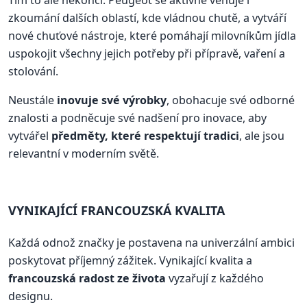
Tím to ale nekončí. Peugeot se aktivně věnuje i
zkoumání dalších oblastí, kde vládnou chutě, a vytváří
nové chuťové nástroje, které pomáhají milovníkům jídla
uspokojit všechny jejich potřeby při přípravě, vaření a
stolování.
Neustále
inovuje své výrobky
, obohacuje své odborné
znalosti a podněcuje své nadšení pro inovace, aby
vytvářel
předměty, které respektují tradici
, ale jsou
relevantní v moderním světě.
VYNIKAJÍCÍ FRANCOUZSKÁ KVALITA
Každá odnož značky je postavena na univerzální ambici
poskytovat příjemný zážitek. Vynikající kvalita a
francouzská radost ze života
vyzařují z každého
designu.