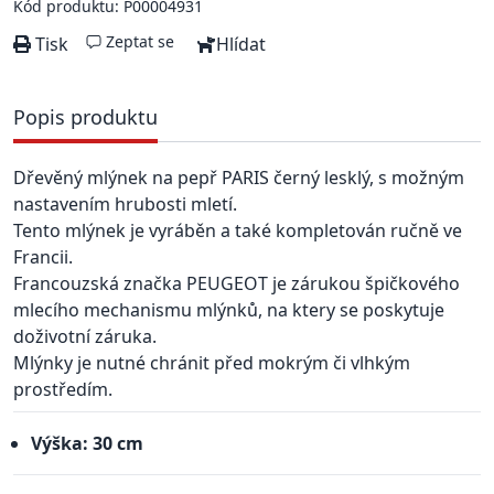
Kód produktu: P00004931
Zeptat se
Tisk
Hlídat
Popis produktu
Dřevěný mlýnek na pepř PARIS černý lesklý, s možným
nastavením hrubosti mletí.
Tento mlýnek je vyráběn a také kompletován ručně ve
Francii.
Francouzská značka PEUGEOT je zárukou špičkového
mlecího mechanismu mlýnků, na ktery se poskytuje
doživotní záruka.
Mlýnky je nutné chránit před mokrým či vlhkým
prostředím.
Výška: 30 cm