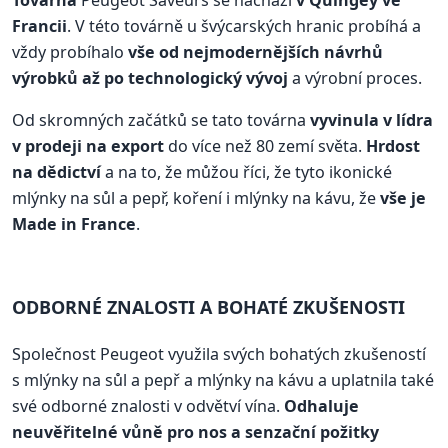
Francii
. V této továrně u švýcarských hranic probíhá a
vždy probíhalo
vše od nejmodernějších návrhů
výrobků až po technologický vývoj
a výrobní proces.
Od skromných začátků se tato továrna
vyvinula v lídra
v prodeji na export
do více než 80 zemí světa.
Hrdost
na dědictví
a na to, že můžou říci, že tyto ikonické
mlýnky na sůl a pepř, koření i mlýnky na kávu, že
vše je
Made in France
.
ODBORNÉ ZNALOSTI A BOHATÉ ZKUŠENOSTI
Společnost Peugeot využila svých bohatých zkušeností
s mlýnky na sůl a pepř a mlýnky na kávu a uplatnila také
své odborné znalosti v odvětví vína.
Odhaluje
neuvěřitelné vůně pro nos a senzační požitky