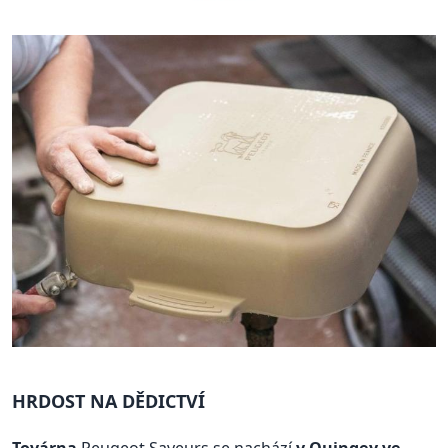
HRDOST NA DĚDICTVÍ
Továrna
Peugeot Saveurs se nachází
v Quingey ve