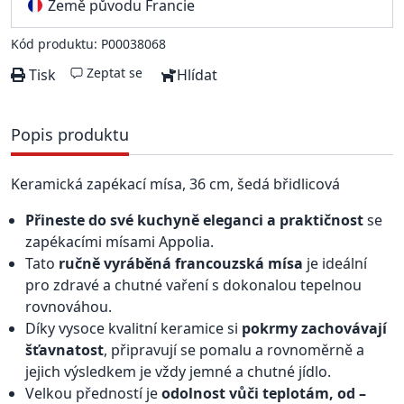
Země původu Francie
Kód produktu: P00038068
Zeptat se
Tisk
Hlídat
Popis produktu
Keramická zapékací mísa, 36 cm, šedá břidlicová
Přineste do své kuchyně eleganci a praktičnost
se
zapékacími mísami Appolia.
Tato
ručně vyráběná francouzská mísa
je ideální
pro zdravé a chutné vaření s dokonalou tepelnou
rovnováhou.
Díky vysoce kvalitní keramice si
pokrmy zachovávají
šťavnatost
, připravují se pomalu a rovnoměrně a
jejich výsledkem je vždy jemné a chutné jídlo.
Velkou předností je
odolnost vůči teplotám, od –