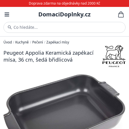
Doprava zdarma na objednávky nad 2000 Kč
DomaciDoplnky.cz
Co hledáte...
Úvod
/
Kuchyně
/
Pečení
/
Zapékací mísy
Peugeot Appolia Keramická zapékací
mísa, 36 cm, šedá břidlicová