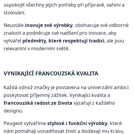
uspokojit všechny jejich potřeby při přípravě, vaření a
stolování.
Neustále
inovuje své výrobky
, obohacuje své odborné
znalosti a podněcuje své nadšení pro inovace, aby
vytvářel
předměty, které respektují tradici
, ale jsou
relevantní v moderním světě.
VYNIKAJÍCÍ FRANCOUZSKÁ KVALITA
Každá odnož značky je postavena na univerzální ambici
poskytovat příjemný zážitek. Vynikající kvalita a
francouzská radost ze života
vyzařují z každého
designu.
Peugeot vytváříme
stylové i funkční výrobky
, které
nám pomáhají usnadňovat život a dodávají mu krásu,