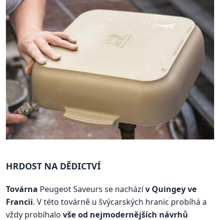
HRDOST NA DĚDICTVÍ
Továrna
Peugeot Saveurs se nachází
v Quingey ve
Francii
. V této továrně u švýcarských hranic probíhá a
vždy probíhalo
vše od nejmodernějších návrhů