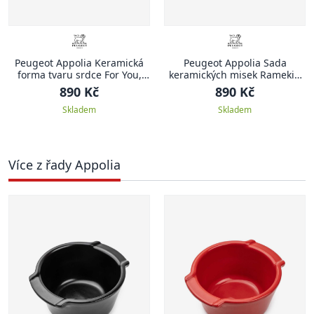
Peugeot Appolia Keramická
Peugeot Appolia Sada
forma tvaru srdce For You,
keramických misek Ramekin
červená
For You, 2 ks, červená
890 Kč
890 Kč
Skladem
Skladem
Více z řady Appolia