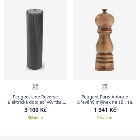
Peugeot Line Reverse
Peugeot Paris Antique
Elektrická dobíjecí vývrtka,
Dřevěný mlýnek na sůl, 18
černá, 21 cm
cm, přírodní
3 100 Kč
1 341 Kč
Skladem
Skladem