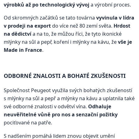
výrobků až po technologický vývoj
a výrobní proces.
Od skromných začátků se tato továrna
vyvinula v lídra
v prodeji na export
do více než 80 zemí světa.
Hrdost
na dědictví
a na to, že můžou říci, že tyto ikonické
mlýnky na sůl a pepř, koření i mlýnky na kávu, že
vše je
Made in France
.
ODBORNÉ ZNALOSTI A BOHATÉ ZKUŠENOSTI
Společnost Peugeot využila svých bohatých zkušeností
s mlýnky na sůl a pepř a mlýnky na kávu a uplatnila také
své odborné znalosti v odvětví vína.
Odhaluje
neuvěřitelné vůně pro nos a senzační požitky
pociťované na patře.
S nadšením pomáhá lidem znovu objevit umění