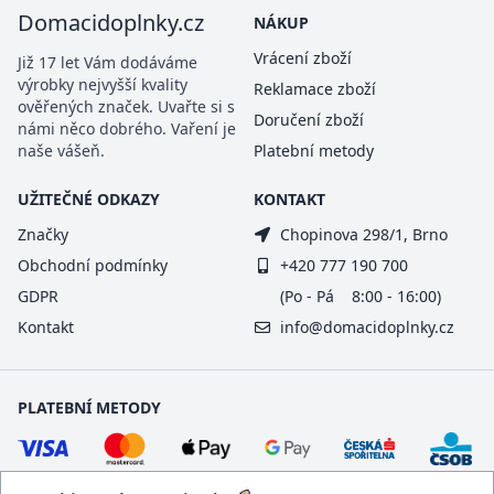
Domacidoplnky.cz
NÁKUP
Vrácení zboží
Již 17 let Vám dodáváme
výrobky nejvyšší kvality
Reklamace zboží
ověřených značek. Uvařte si s
Doručení zboží
námi něco dobrého. Vaření je
naše vášeň.
Platební metody
UŽITEČNÉ ODKAZY
KONTAKT
Značky
Chopinova 298/1, Brno
Obchodní podmínky
+420 777 190 700
GDPR
(Po - Pá 8:00 - 16:00)
Kontakt
info@domacidoplnky.cz
PLATEBNÍ METODY