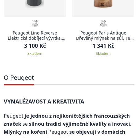
Peugeot Line Reverse
Peugeot Paris Antique
Elektrická dobíjecí vývrtka,
Dřevěný mlýnek na sůl, 18
černá, 21 cm
cm, přírodní
3 100 Kč
1 341 Kč
Skladem
Skladem
O Peugeot
VYNALÉZAVOST A KREATIVITA
Peugeot
je jednou z nejikoničtějších francouzských
značek
se
silnou tradicí výjimečné kvality a inovací
.
Mlýnky na koření
Peugeot
se objevují v domácích