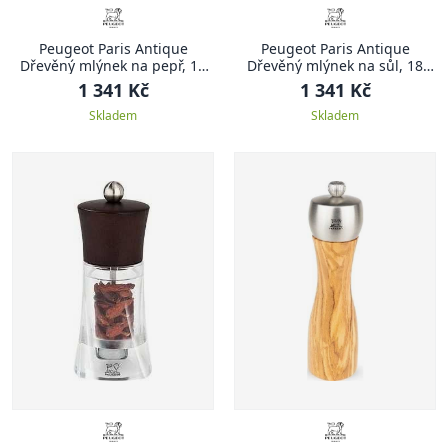
Peugeot Paris Antique
Peugeot Paris Antique
Dřevěný mlýnek na pepř, 18
Dřevěný mlýnek na sůl, 18
cm, přírodní
cm, přírodní
1 341 Kč
1 341 Kč
Skladem
Skladem