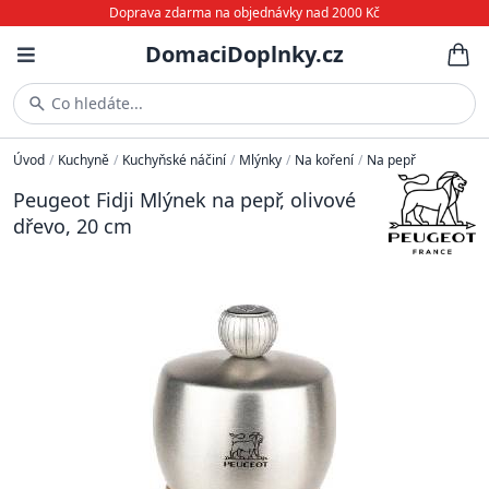
Doprava zdarma na objednávky nad 2000 Kč
DomaciDoplnky.cz
Co hledáte...
Úvod
/
Kuchyně
/
Kuchyňské náčiní
/
Mlýnky
/
Na koření
/
Na pepř
Peugeot Fidji Mlýnek na pepř, olivové
dřevo, 20 cm