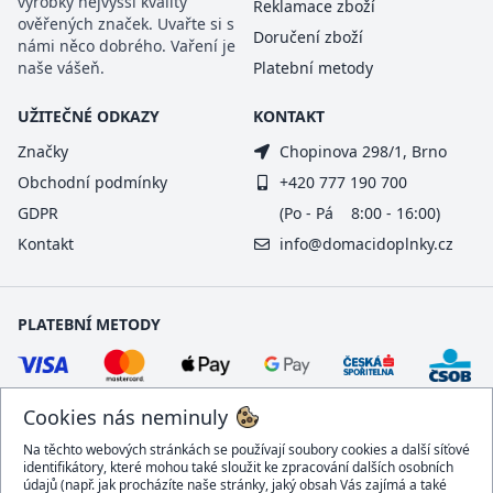
výrobky nejvyšší kvality
Reklamace zboží
ověřených značek. Uvařte si s
Doručení zboží
námi něco dobrého. Vaření je
naše vášeň.
Platební metody
UŽITEČNÉ ODKAZY
KONTAKT
Značky
Chopinova 298/1, Brno
Obchodní podmínky
+420 777 190 700
GDPR
(Po - Pá 8:00 - 16:00)
Kontakt
info@domacidoplnky.cz
PLATEBNÍ METODY
Cookies nás neminuly
Na těchto webových stránkách se používají soubory cookies a další síťové
identifikátory, které mohou také sloužit ke zpracování dalších osobních
údajů (např. jak procházíte naše stránky, jaký obsah Vás zajímá a také