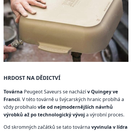
HRDOST NA DĚDICTVÍ
Továrna
Peugeot Saveurs se nachází
v Quingey ve
Francii
. V této továrně u švýcarských hranic probíhá a
vždy probíhalo
vše od nejmodernějších návrhů
výrobků až po technologický vývoj
a výrobní proces.
Od skromných začátků se tato továrna
vyvinula v lídra