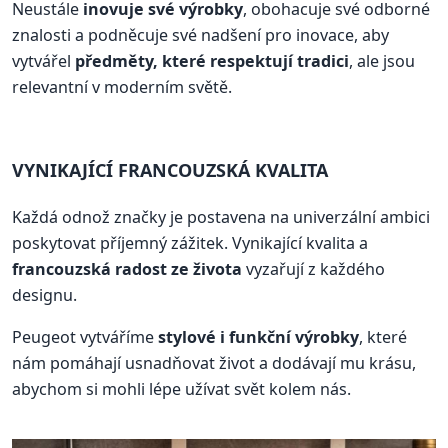
Neustále
inovuje své výrobky
, obohacuje své odborné
znalosti a podněcuje své nadšení pro inovace, aby
vytvářel
předměty, které respektují tradici
, ale jsou
relevantní v moderním světě.
VYNIKAJÍCÍ FRANCOUZSKÁ KVALITA
Každá odnož značky je postavena na univerzální ambici
poskytovat příjemný zážitek. Vynikající kvalita a
francouzská radost ze života
vyzařují z každého
designu.
Peugeot vytváříme
stylové i funkční výrobky
, které
nám pomáhají usnadňovat život a dodávají mu krásu,
abychom si mohli lépe užívat svět kolem nás.