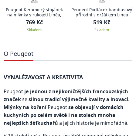
Peugeot Keramický stojánek
Peugeot Podtácek bambusový
na mlýnky s rukojetí Linéa,
přírodní s držátkem Linea
černá
769 Kč
519 Kč
Skladem
Skladem
O Peugeot
VYNALÉZAVOST A KREATIVITA
Peugeot
je jednou z nejikoničtějších francouzských
značek
se
silnou tradicí výjimečné kvality a inovací
.
Mlýnky na koření
Peugeot
se objevují v domácích
kuchyních po celém světě i na stolech mnoha
nejlepších šéfkuchařů
a jejich historie je mimořádná.
V 19.století začal Peugeot vyrábět mimojiné mlýnky na