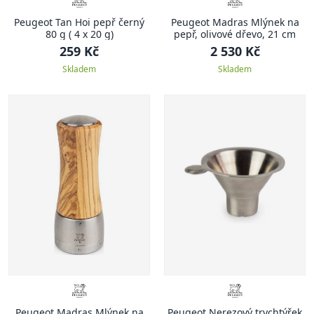
Peugeot Tan Hoi pepř černý
Peugeot Madras Mlýnek na
80 g ( 4 x 20 g)
pepř, olivové dřevo, 21 cm
259 Kč
2 530 Kč
Skladem
Skladem
Peugeot Madras Mlýnek na
Peugeot Nerezový trychtýřek