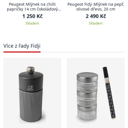
Peugeot Mlýnek na chilli
Peugeot Fidji Mlýnek na pepř,
papričky 14 cm čokoládový
olivové dřevo, 20 cm
Oleron
1 250 Kč
2 490 Kč
Skladem
Skladem
Více z řady Fidji