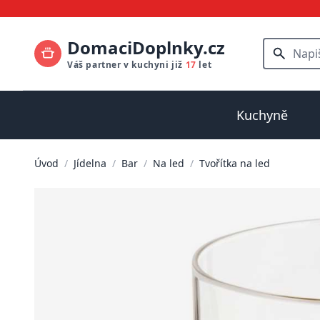
DomaciDoplnky.cz
Váš partner v kuchyni již
17
let
Kuchyně
Úvod
/
Jídelna
/
Bar
/
Na led
/
Tvořítka na led