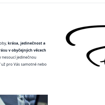
doby,
krása, jedinečnost a
rásu v obyčejných věcech
y nesoucí jedinečnou
ať už pro Vás samotné nebo