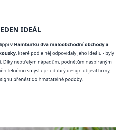
JEDEN IDEÁL
lippi
v Hamburku dva maloobchodní obchody a
 kousky
, které podle něj odpovídaly jeho ideálu - byly
ní. Díky neotřelým nápadům, podnětům nasbíraným
nitelnému smyslu pro dobrý design objevil firmy,
designu přenést do hmatatelné podoby.