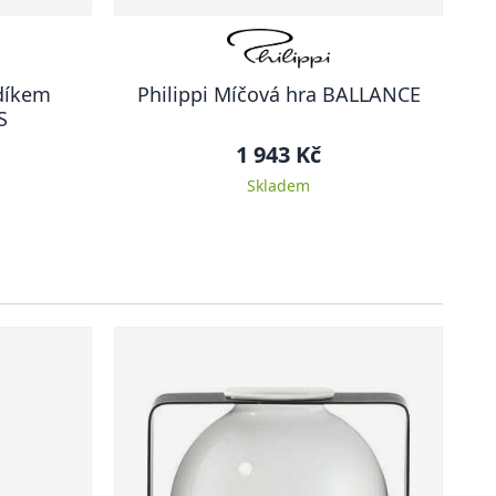
udíkem
Philippi Míčová hra BALLANCE
S
1 943 Kč
Skladem