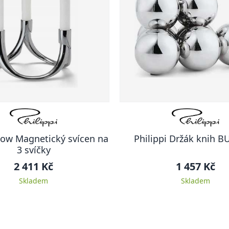
Bow Magnetický svícen na
Philippi Držák knih 
3 svíčky
2 411 Kč
1 457 Kč
Skladem
Skladem