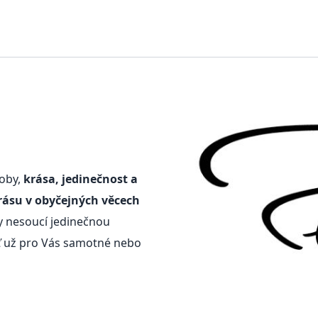
doby,
krása, jedinečnost a
rásu v obyčejných věcech
y nesoucí jedinečnou
ať už pro Vás samotné nebo