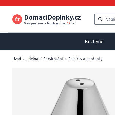
DomaciDoplnky.cz
Váš partner v kuchyni již
17
let
Kuchyně
Úvod
/
Jídelna
/
Servírování
/
Solničky a pepřenky