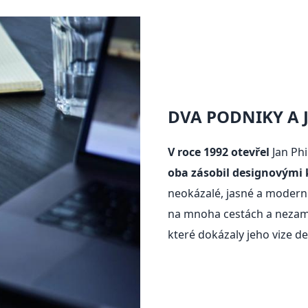
DVA PODNIKY A 
V roce 1992 otevřel
Jan Phi
oba zásobil designovými
neokázalé, jasné a moder
na mnoha cestách a nezamě
které dokázaly jeho vize 