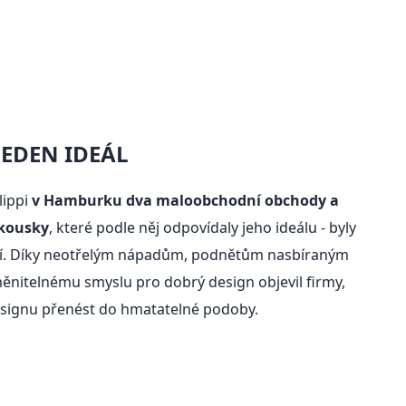
JEDEN IDEÁL
lippi
v Hamburku dva maloobchodní obchody a
 kousky
, které podle něj odpovídaly jeho ideálu - byly
ní. Díky neotřelým nápadům, podnětům nasbíraným
nitelnému smyslu pro dobrý design objevil firmy,
designu přenést do hmatatelné podoby.