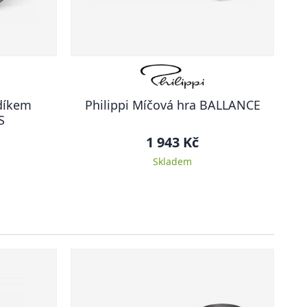
udíkem
Philippi Míčová hra BALLANCE
S
1 943 Kč
Skladem