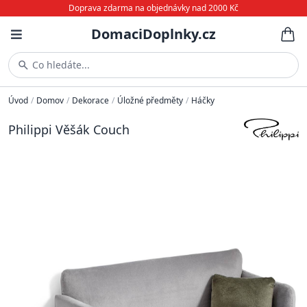
Doprava zdarma na objednávky nad 2000 Kč
DomaciDoplnky.cz
Co hledáte...
Úvod
/
Domov
/
Dekorace
/
Úložné předměty
/
Háčky
Philippi Věšák Couch