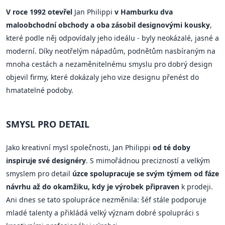
V roce 1992 otevřel
Jan Philippi
v Hamburku dva
maloobchodní obchody a oba zásobil designovými kousky
,
které podle něj odpovídaly jeho ideálu - byly neokázalé, jasné a
moderní. Díky neotřelým nápadům, podnětům nasbíraným na
mnoha cestách a nezaměnitelnému smyslu pro dobrý design
objevil firmy, které dokázaly jeho vize designu přenést do
hmatatelné podoby.
SMYSL PRO DETAIL
Jako kreativní mysl společnosti, Jan Philippi
od té doby
inspiruje své designéry
. S mimořádnou precizností a velkým
smyslem pro detail
úzce spolupracuje se svým týmem od fáze
návrhu až do okamžiku, kdy je výrobek připraven
k prodeji.
Ani dnes se tato spolupráce nezměnila: šéf stále podporuje
mladé talenty a přikládá velký význam dobré spolupráci s