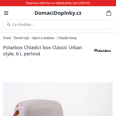
Doprava zdarma na objednávky nad 2000 Kč
DomaciDoplnky.cz
Co hledáte...
Úvod
/
Životní styl
/
Sport a outdoor
/
Chladící boxy
Polarbox Chladicí box Classic Urban
style, 6 l, perlová