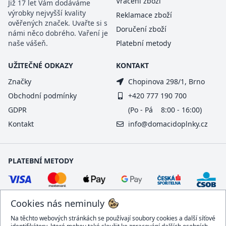
Vrácení zboží
Již 17 let Vám dodáváme
výrobky nejvyšší kvality
Reklamace zboží
ověřených značek. Uvařte si s
Doručení zboží
námi něco dobrého. Vaření je
naše vášeň.
Platební metody
UŽITEČNÉ ODKAZY
KONTAKT
Značky
Chopinova 298/1, Brno
Obchodní podmínky
+420 777 190 700
GDPR
(Po - Pá 8:00 - 16:00)
Kontakt
info@domacidoplnky.cz
PLATEBNÍ METODY
Cookies nás neminuly
Na těchto webových stránkách se používají soubory cookies a další síťové