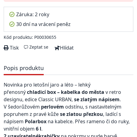
Záruka: 2 roky
30 dní na vrácení peněz
Kód produktu: P00030655
Zeptat se
Tisk
Hlídat
Popis produktu
Novinka pro letošní jaro a léto – lehký
přenosný
chladicí box – kabelka do města
v retro
designu, edice Classic URBAN,
se zlatým nápisem
.
V šedorůžovém
perlovém
odstínu, s nastavitelným
popruhem z pravé kůže
se zlatou přezkou
, ladící s
nápisem
Polarbox
na kabelce. Přes rameno či do ruky,
vnitřní objem
6 l
.
2
uzavíratelné
krabičky
na pokrmy v nude barvě