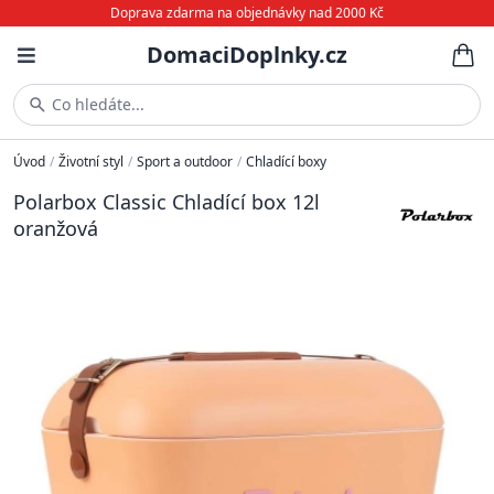
Doprava zdarma na objednávky nad 2000 Kč
DomaciDoplnky.cz
Co hledáte...
Úvod
/
Životní styl
/
Sport a outdoor
/
Chladící boxy
Polarbox Classic Chladící box 12l
oranžová