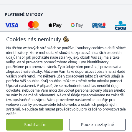
PLATEBNÍ METODY
Cookies nás neminuly
Na těchto webových stránkách se používají soubory cookies a další síťové
identifikátory, které mohou také sloužit ke zpracování dalších osobních
údajů (např. jak procházíte naše stránky, jaký obsah Vás zajímá a také
volby, které provedete pomocí tohoto okna). Tyto identifikátory
používáme pro provoz stránek. Tyto údaje nám pomáhají provozovat a
DOPRAVCI
zlepšovat naše služby. Můžeme Vám také doporučovat obsah na základě
Vašich preferencí. Pro některé účely zpracování takto získaných údajů je
potřeba Váš souhlas. Svůj souhlas můžete změnit nebo odvolat pomocí
Upravit nastavení. V případě, že se rozhodnete souhlas neudělit či jej
odvoláte, nebudeme Vám moci doručovat personalizovaný obsah a/nebo
se Vám bude méně relevantní. Některé údaje zpracováváme na základě
BEZPEČNÝ OBCHOD
tzv. oprávněného zájmu. Vámi provedené nastavení se použije pro
webové stránky provozovatele tohoto webu a ostatních podpůrných
systémů. Nebudete tak muset provádět volbu pro každého provozovatele
zvlášť.
Domacidoplnky.cz © 2007 - 2026
Souhlasím
Pouze nezbytné
Všechna práva vyhrazena.