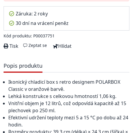
Záruka: 2 roky
30 dní na vrácení peněz
Kód produktu: P00037751
Zeptat se
Tisk
Hlídat
Popis produktu
Ikonický chladicí box s retro designem POLARBOX
Classic v oranžové barvě.
Lehká konstrukce s celkovou hmotností 1,06 kg.
Vnitřní objem je 12 litrů, což odpovídá kapacitě až 15
plechovek po 250 ml.
Efektivní udržení teploty mezi 5 a 15 °C po dobu až 24
hodin.
Rozměry produktu: 39,3 cm (délka) × 24,3 cm (šířka) ×