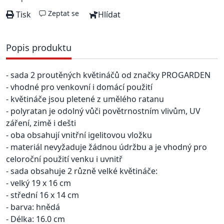
Zeptat se
Tisk
Hlídat
Popis produktu
- sada 2 proutěných květináčů od značky PROGARDEN
- vhodné pro venkovní i domácí použití
- květináče jsou pletené z umělého ratanu
- polyratan je odolný vůči povětrnostním vlivům, UV
záření, zimě i dešti
- oba obsahují vnitřní igelitovou vložku
- materiál nevyžaduje žádnou údržbu a je vhodný pro
celoroční použití venku i uvnitř
- sada obsahuje 2 různě velké květináče:
- velký 19 x 16 cm
- střední 16 x 14 cm
- barva: hnědá
- Délka: 16.0 cm