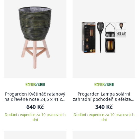
Progarden Květináč ratanový
Progarden Lampa solární
na dřevěné noze 24,5 x 41 cm
zahradní pochodeň s efektem
zelená
plamene 3v1 78 cm
640 Kč
340 Kč
Dodání : expedice za 10 pracovních
Dodání : expedice za 10 pracovních
dní
dní