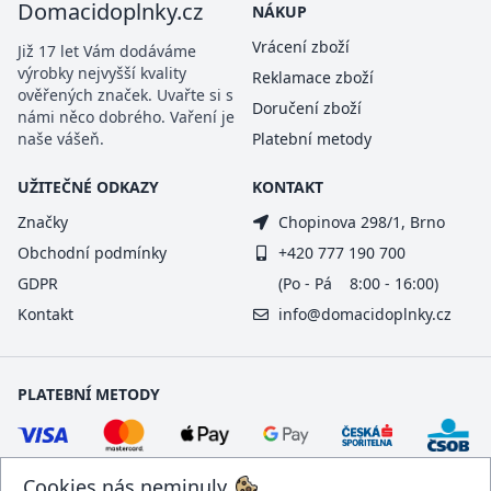
Domacidoplnky.cz
NÁKUP
Vrácení zboží
Již 17 let Vám dodáváme
výrobky nejvyšší kvality
Reklamace zboží
ověřených značek. Uvařte si s
Doručení zboží
námi něco dobrého. Vaření je
naše vášeň.
Platební metody
UŽITEČNÉ ODKAZY
KONTAKT
Značky
Chopinova 298/1, Brno
Obchodní podmínky
+420 777 190 700
GDPR
(Po - Pá 8:00 - 16:00)
Kontakt
info@domacidoplnky.cz
PLATEBNÍ METODY
Cookies nás neminuly