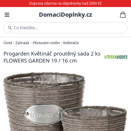
Doprava zdarma na objednávky nad 2000 Kč
DomaciDoplnky.cz
Co hledáte...
Úvod
/
Zahrada
/
Pěstování rostlin
/
Květináče
Progarden Květináč proutěný sada 2 ks
FLOWERS GARDEN 19 / 16 cm