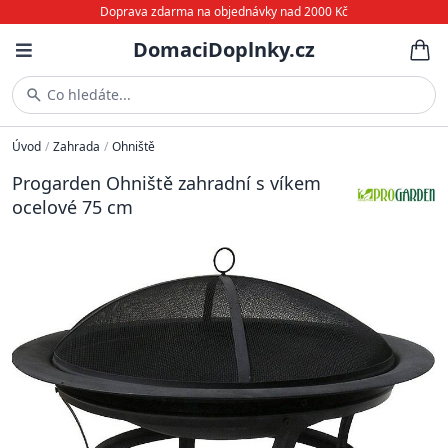
Doprava zdarma na objednávky nad 2000 Kč
DomaciDoplnky.cz
Co hledáte...
Úvod
/
Zahrada
/
Ohniště
Progarden Ohniště zahradní s víkem
ocelové 75 cm