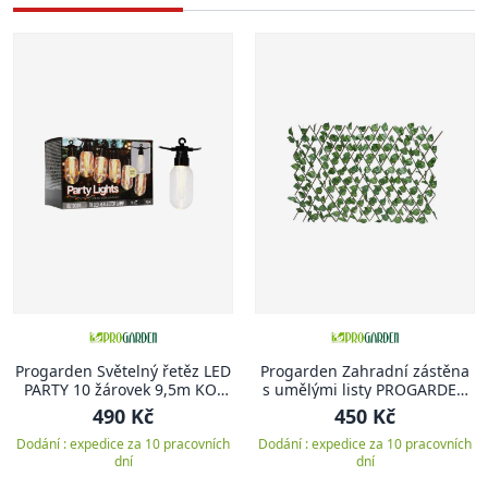
Progarden Světelný řetěz LED
Progarden Zahradní zástěna
PARTY 10 žárovek 9,5m KO-
s umělými listy PROGARDEN
AF5300220
180 x 90 cm KO-CY5910740
490 Kč
450 Kč
Dodání : expedice za 10 pracovních
Dodání : expedice za 10 pracovních
dní
dní