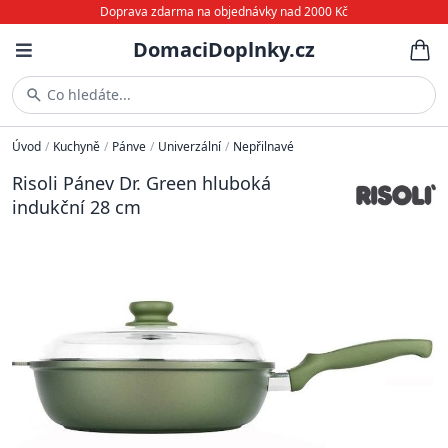
Doprava zdarma na objednávky nad 2000 Kč
DomaciDoplnky.cz
Co hledáte...
Úvod
/
Kuchyně
/
Pánve
/
Univerzální
/
Nepřilnavé
Risoli Pánev Dr. Green hluboká
indukční 28 cm