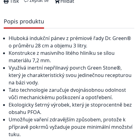
Zeptat se
Tisk
Hlídat
Popis produktu
Hluboká indukční pánev z prémiové řady Dr. Green®
o průměru 28 cm a objemu 3 litry.
Konstrukce z masivního litého hliníku se sílou
materiálu 7,2 mm.
Využívá inertní nepřilnavý povrch Green Stone®,
který je charakteristický svou jedinečnou recepturou
na bázi vody.
Tato technologie zaručuje dvojnásobnou odolnost
vůči mechanickému poškození a opotřebení.
Ekologicky šetrný výrobek, který je stoprocentně bez
obsahu PFOA.
Umožňuje vaření zdravějším způsobem, protože k
přípravě pokrmů vyžaduje pouze minimální množství
tuku.