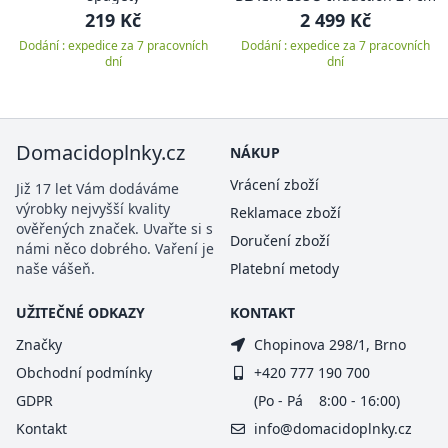
219 Kč
2 499 Kč
Dodání : expedice za 7 pracovních
Dodání : expedice za 7 pracovních
dní
dní
Domacidoplnky.cz
NÁKUP
Vrácení zboží
Již 17 let Vám dodáváme
výrobky nejvyšší kvality
Reklamace zboží
ověřených značek. Uvařte si s
Doručení zboží
námi něco dobrého. Vaření je
naše vášeň.
Platební metody
UŽITEČNÉ ODKAZY
KONTAKT
Značky
Chopinova 298/1, Brno
Obchodní podmínky
+420 777 190 700
GDPR
(Po - Pá 8:00 - 16:00)
Kontakt
info@domacidoplnky.cz