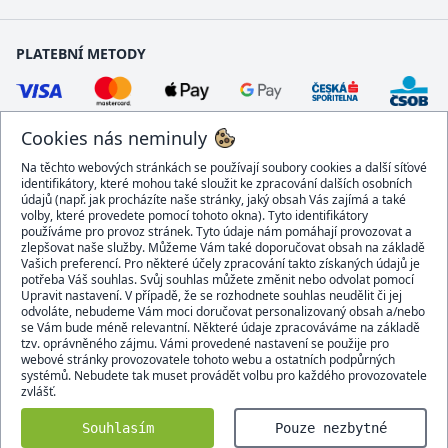
PLATEBNÍ METODY
Cookies nás neminuly
Na těchto webových stránkách se používají soubory cookies a další síťové
identifikátory, které mohou také sloužit ke zpracování dalších osobních
údajů (např. jak procházíte naše stránky, jaký obsah Vás zajímá a také
volby, které provedete pomocí tohoto okna). Tyto identifikátory
používáme pro provoz stránek. Tyto údaje nám pomáhají provozovat a
DOPRAVCI
zlepšovat naše služby. Můžeme Vám také doporučovat obsah na základě
Vašich preferencí. Pro některé účely zpracování takto získaných údajů je
potřeba Váš souhlas. Svůj souhlas můžete změnit nebo odvolat pomocí
Upravit nastavení. V případě, že se rozhodnete souhlas neudělit či jej
odvoláte, nebudeme Vám moci doručovat personalizovaný obsah a/nebo
se Vám bude méně relevantní. Některé údaje zpracováváme na základě
BEZPEČNÝ OBCHOD
tzv. oprávněného zájmu. Vámi provedené nastavení se použije pro
webové stránky provozovatele tohoto webu a ostatních podpůrných
systémů. Nebudete tak muset provádět volbu pro každého provozovatele
zvlášť.
Domacidoplnky.cz © 2007 - 2026
Souhlasím
Pouze nezbytné
Všechna práva vyhrazena.