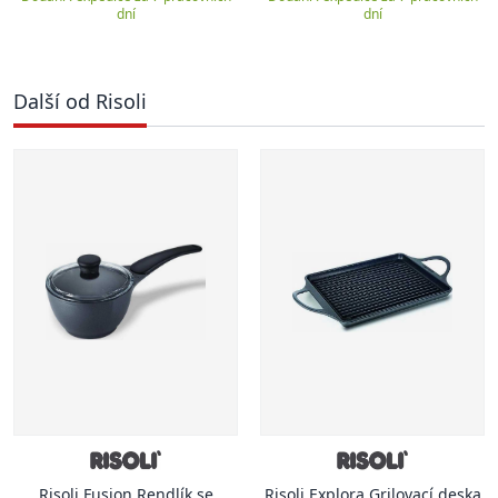
dní
dní
Další od Risoli
Risoli Fusion Rendlík se
Risoli Explora Grilovací deska