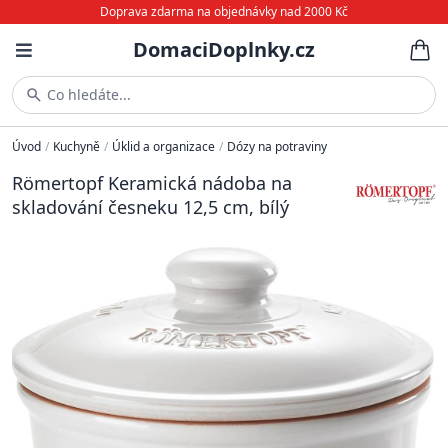
Doprava zdarma na objednávky nad 2000 Kč
DomaciDoplnky.cz
Co hledáte...
Úvod
/
Kuchyně
/
Úklid a organizace
/
Dózy na potraviny
Römertopf Keramická nádoba na
skladování česneku 12,5 cm, bílý