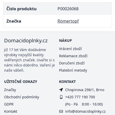
Číslo produktu
P00026068
Značka
Römertopf
Domacidoplnky.cz
NÁKUP
Vrácení zboží
Již 17 let Vám dodáváme
výrobky nejvyšší kvality
Reklamace zboží
ověřených značek. Uvařte si s
Doručení zboží
námi něco dobrého. Vaření je
naše vášeň.
Platební metody
UŽITEČNÉ ODKAZY
KONTAKT
Značky
Chopinova 298/1, Brno
Obchodní podmínky
+420 777 190 700
GDPR
(Po - Pá 8:00 - 16:00)
Kontakt
info@domacidoplnky.cz