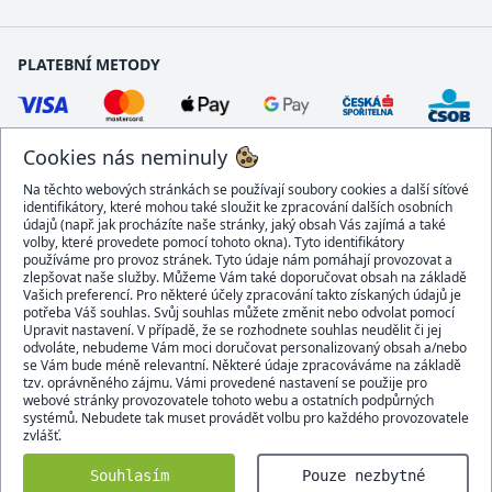
PLATEBNÍ METODY
Cookies nás neminuly
Na těchto webových stránkách se používají soubory cookies a další síťové
identifikátory, které mohou také sloužit ke zpracování dalších osobních
údajů (např. jak procházíte naše stránky, jaký obsah Vás zajímá a také
volby, které provedete pomocí tohoto okna). Tyto identifikátory
používáme pro provoz stránek. Tyto údaje nám pomáhají provozovat a
DOPRAVCI
zlepšovat naše služby. Můžeme Vám také doporučovat obsah na základě
Vašich preferencí. Pro některé účely zpracování takto získaných údajů je
potřeba Váš souhlas. Svůj souhlas můžete změnit nebo odvolat pomocí
Upravit nastavení. V případě, že se rozhodnete souhlas neudělit či jej
odvoláte, nebudeme Vám moci doručovat personalizovaný obsah a/nebo
se Vám bude méně relevantní. Některé údaje zpracováváme na základě
BEZPEČNÝ OBCHOD
tzv. oprávněného zájmu. Vámi provedené nastavení se použije pro
webové stránky provozovatele tohoto webu a ostatních podpůrných
systémů. Nebudete tak muset provádět volbu pro každého provozovatele
zvlášť.
Domacidoplnky.cz © 2007 - 2026
Souhlasím
Pouze nezbytné
Všechna práva vyhrazena.