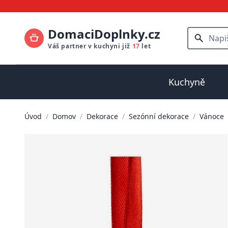
DomaciDoplnky.cz
Váš partner v kuchyni již
17
let
Kuchyně
Úvod
/
Domov
/
Dekorace
/
Sezónní dekorace
/
Vánoce