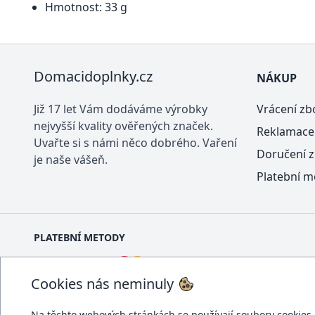
Hmotnost: 33 g
Domacidoplnky.cz
NÁKUP
Již 17 let Vám dodáváme výrobky
Vrácení zb
nejvyšší kvality ověřených značek.
Reklamace
Uvařte si s námi něco dobrého. Vaření
Doručení z
je naše vášeň.
Platební m
PLATEBNÍ METODY
Cookies nás neminuly
Na těchto webových stránkách se používají soubory cookies a 