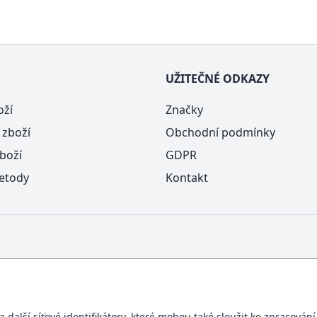
UŽITEČNÉ ODKAZY
oží
Značky
 zboží
Obchodní podmínky
boží
GDPR
etody
Kontakt
další síťové identifikátory, které mohou také sloužit ke zpracován